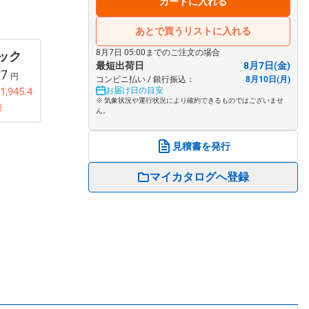
カートに入れる
あとで買うリストに入れる
8月7日 05:00までのご注文の場合
パック
最短出荷日
8月7日(金)
27
円
コンビニ払い / 銀行振込：
8月10日(月)
お届け日の目安
,945.4
※ 気象状況や運行状況により確約できるものではございませ
円
ん。
見積書を発行
マイカタログへ登録