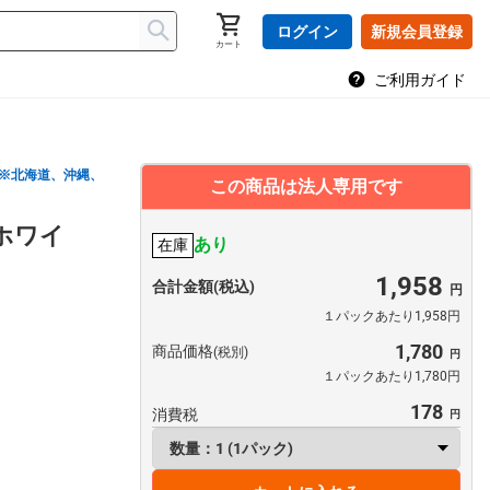
ログイン
新規会員登録
カート
ご利用ガイド
※北海道、沖縄、
この商品は法人専用です
ホワイ
あり
在庫
1,958
合計金額(税込)
１パックあたり1,958円
1,780
商品価格
(税別)
１パックあたり1,780円
178
消費税