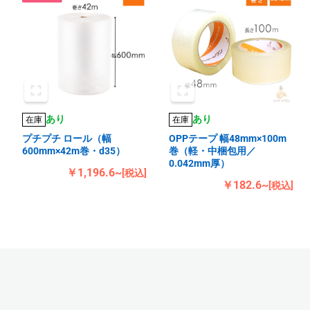
あり
あり
在庫
在庫
プチプチ ロール（幅
OPPテープ 幅48mm×100m
600mm×42m巻・d35）
巻（軽・中梱包用／
0.042mm厚）
￥1,196.6~
[税込]
￥182.6~
[税込]