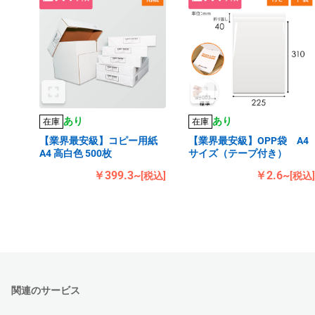
あり
あり
在庫
在庫
【業界最安級】コピー用紙
【業界最安級】OPP袋 A4
A4 高白色 500枚
サイズ（テープ付き）
￥399.3~
￥2.6~
[税込]
[税込]
関連のサービス