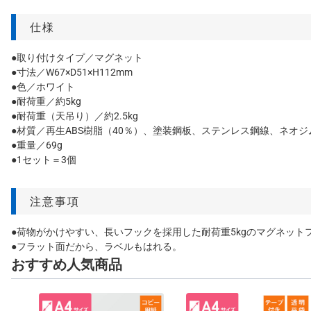
仕様
●取り付けタイプ／マグネット
●寸法／W67×D51×H112mm
●色／ホワイト
●耐荷重／約5kg
●耐荷重（天吊り）／約2.5kg
●材質／再生ABS樹脂（40％）、塗装鋼板、ステンレス鋼線、ネオ
●重量／69g
●1セット＝3個
注意事項
●荷物がかけやすい、長いフックを採用した耐荷重5kgのマグネット
●フラット面だから、ラベルもはれる。
おすすめ人気商品