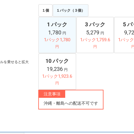
１個
１パック（３個）
1 パック
3 パック
5 
1,780
5,279
9,7
円
円
1パック1,780
1パック1,759.6
1パック1
円
円
10 パック
ルを乗せると拡大
19,236
円
1パック1,923.6
円
注意事項
沖縄・離島への配送不可です