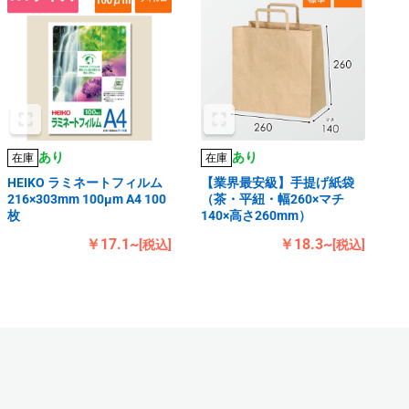
あり
あり
在庫
在庫
HEIKO ラミネートフィルム
【業界最安級】手提げ紙袋
216×303mm 100μm A4 100
（茶・平紐・幅260×マチ
枚
140×高さ260mm）
￥17.1~
￥18.3~
[税込]
[税込]