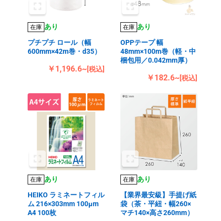
あり
あり
在庫
在庫
プチプチ ロール（幅
OPPテープ 幅
600mm×42m巻・d35）
48mm×100m巻（軽・中
梱包用／0.042mm厚）
￥1,196.6~
[税込]
￥182.6~
[税込]
あり
あり
在庫
在庫
HEIKO ラミネートフィル
【業界最安級】手提げ紙
ム 216×303mm 100μm
袋（茶・平紐・幅260×
A4 100枚
マチ140×高さ260mm）