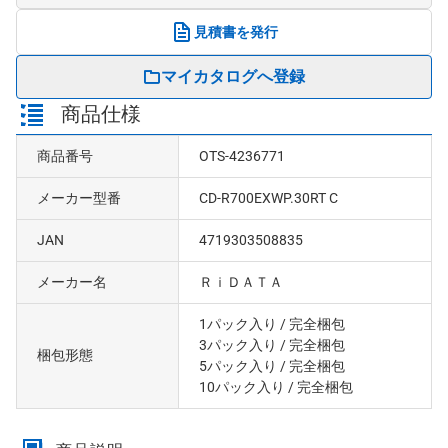
見積書を発行
マイカタログへ登録
商品仕様
商品番号
OTS-4236771
メーカー型番
CD-R700EXWP.30RT C
JAN
4719303508835
メーカー名
ＲｉＤＡＴＡ
1パック入り
/ 完全梱包
3パック入り
/ 完全梱包
梱包形態
5パック入り
/ 完全梱包
10パック入り
/ 完全梱包