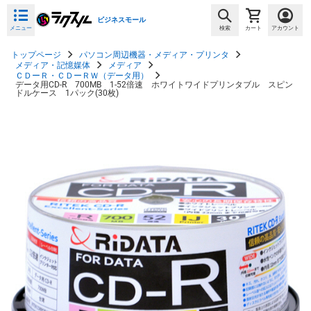
ビジネスモール
メニュー
検索
カート
アカウント
トップページ
パソコン周辺機器・メディア・プリンタ
メディア・記憶媒体
メディア
ＣＤーＲ・ＣＤーＲＷ（データ用）
データ用CD-R 700MB 1-52倍速 ホワイトワイドプリンタブル スピン
ドルケース 1パック(30枚)