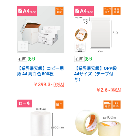
あり
あり
在庫
在庫
【業界最安級】コピー用
【業界最安級】OPP袋
紙 A4 高白色 500枚
A4サイズ（テープ付
き）
￥399.3~
[税込]
￥2.6~
[税込]