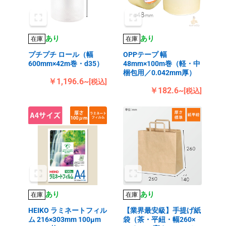
あり
あり
在庫
在庫
プチプチ ロール（幅
OPPテープ 幅
600mm×42m巻・d35）
48mm×100m巻（軽・中
梱包用／0.042mm厚）
￥1,196.6~
[税込]
￥182.6~
[税込]
あり
あり
在庫
在庫
HEIKO ラミネートフィル
【業界最安級】手提げ紙
ム 216×303mm 100μm
袋（茶・平紐・幅260×