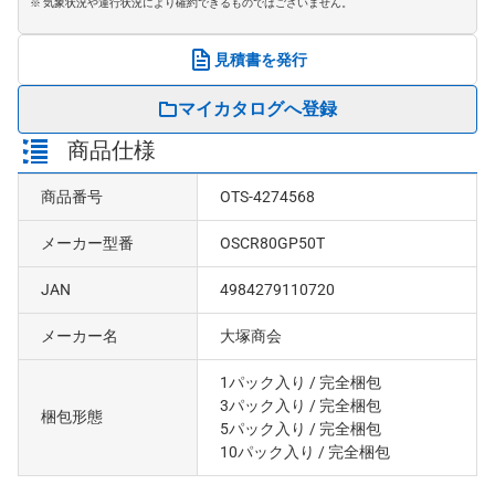
※ 気象状況や運行状況により確約できるものではございません。
見積書を発行
マイカタログへ登録
商品仕様
商品番号
OTS-4274568
メーカー型番
OSCR80GP50T
JAN
4984279110720
メーカー名
大塚商会
1パック入り
/ 完全梱包
3パック入り
/ 完全梱包
梱包形態
5パック入り
/ 完全梱包
10パック入り
/ 完全梱包