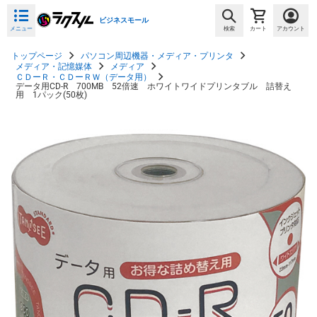
ビジネスモール
メニュー
検索
カート
アカウント
トップページ
パソコン周辺機器・メディア・プリンタ
メディア・記憶媒体
メディア
ＣＤーＲ・ＣＤーＲＷ（データ用）
データ用CD-R 700MB 52倍速 ホワイトワイドプリンタブル 詰替え
用 1パック(50枚)