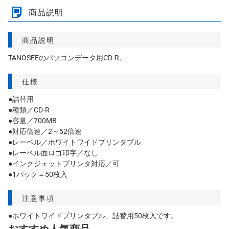
商品説明
商品説明
TANOSEEのパソコンデータ用CD-R。
仕様
●詰替用
●種類／CD-R
●容量／700MB
●対応倍速／2～52倍速
●レーベル／ホワイトワイドプリンタブル
●レーベル面ロゴ印字／なし
●インクジェットプリンタ対応／可
●1パック＝50枚入
注意事項
●ホワイトワイドプリンタブル、詰替用50枚入です。