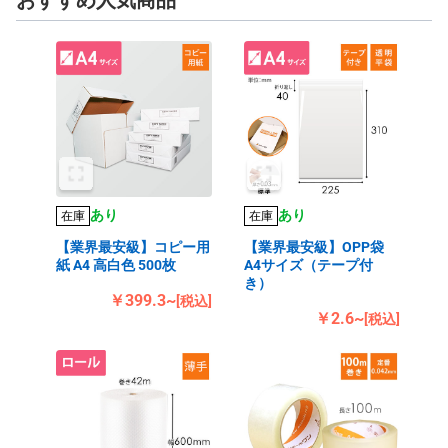
おすすめ人気商品
あり
あり
在庫
在庫
【業界最安級】コピー用
【業界最安級】OPP袋
紙 A4 高白色 500枚
A4サイズ（テープ付
き）
￥399.3~
[税込]
￥2.6~
[税込]