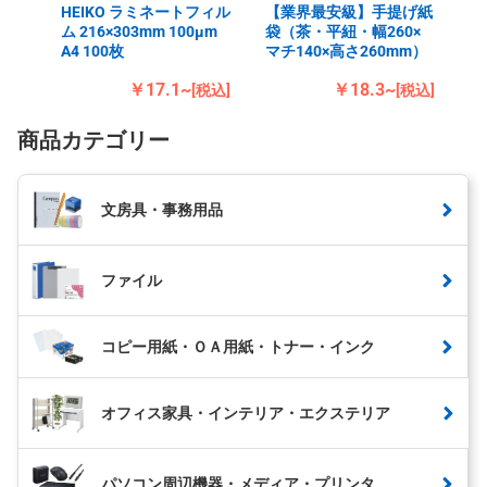
HEIKO ラミネートフィル
【業界最安級】手提げ紙
ム 216×303mm 100μm
袋（茶・平紐・幅260×
A4 100枚
マチ140×高さ260mm）
￥17.1~
￥18.3~
[税込]
[税込]
商品カテゴリー
文房具・事務用品
ファイル
コピー用紙・ＯＡ用紙・トナー・インク
オフィス家具・インテリア・エクステリア
パソコン周辺機器・メディア・プリンタ