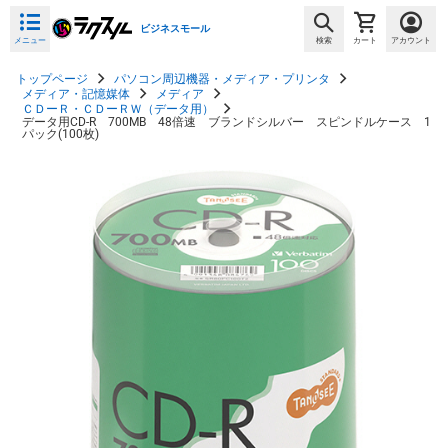
ビジネスモール
メニュー
検索
カート
アカウント
トップページ
パソコン周辺機器・メディア・プリンタ
メディア・記憶媒体
メディア
ＣＤーＲ・ＣＤーＲＷ（データ用）
データ用CD-R 700MB 48倍速 ブランドシルバー スピンドルケース 1
パック(100枚)