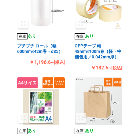
あり
あり
在庫
在庫
プチプチ ロール（幅
OPPテープ 幅
600mm×42m巻・d35）
48mm×100m巻（軽・中
梱包用／0.042mm厚）
￥1,196.6~
[税込]
￥182.6~
[税込]
あり
あり
在庫
在庫