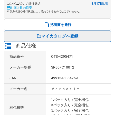
コンビニ払い / 銀行振込：
8月17日(月)
お届け日の目安
※ 気象状況や運行状況により確約できるものではございません。
見積書を発行
マイカタログへ登録
商品仕様
商品番号
OTS-4295471
メーカー型番
SR80FC100T2
JAN
4991348084769
メーカー名
Ｖｅｒｂａｔｉｍ
1パック入り
/ 完全梱包
3パック入り
/ 完全梱包
梱包形態
5パック入り
/ 完全梱包