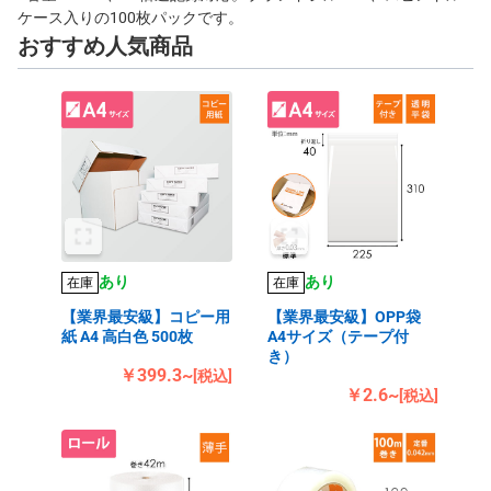
ケース入りの100枚パックです。
おすすめ人気商品
あり
あり
在庫
在庫
【業界最安級】コピー用
【業界最安級】OPP袋
紙 A4 高白色 500枚
A4サイズ（テープ付
き）
￥399.3~
[税込]
￥2.6~
[税込]