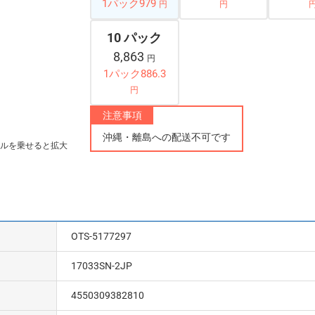
1パック979
円
円
10 パック
8,863
円
1パック886.3
円
注意事項
沖縄・離島への配送不可です
ルを乗せると拡大
OTS-5177297
17033SN-2JP
4550309382810