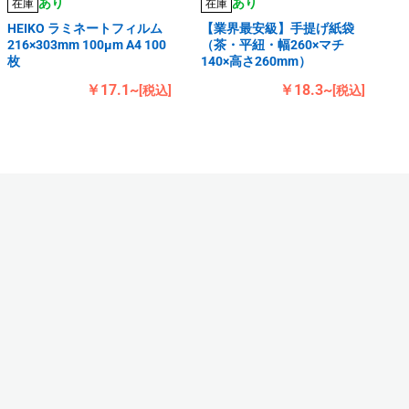
あり
あり
在庫
在庫
HEIKO ラミネートフィルム
【業界最安級】手提げ紙袋
216×303mm 100μm A4 100
（茶・平紐・幅260×マチ
枚
140×高さ260mm）
￥17.1~
￥18.3~
[税込]
[税込]