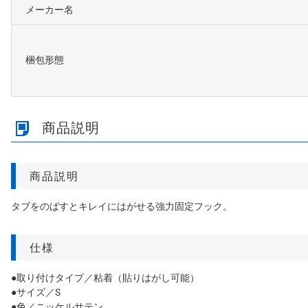
メーカー名
梱包形態
商品説明
商品説明
タブをのばすとキレイにはがせる強力固定フック。
仕様
●取り付けタイプ／粘着（貼りはがし可能）
●サイズ／S
●色／ニッケルサテン