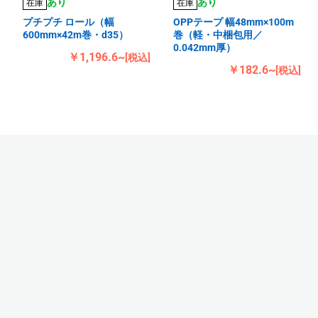
あり
あり
在庫
在庫
プチプチ ロール（幅
OPPテープ 幅48mm×100m
600mm×42m巻・d35）
巻（軽・中梱包用／
0.042mm厚）
￥1,196.6~
[税込]
￥182.6~
[税込]