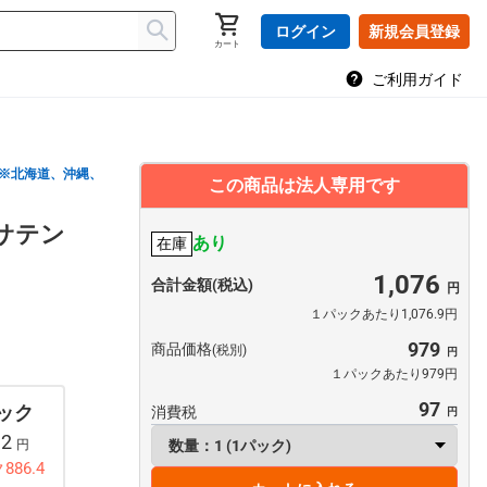
ログイン
新規会員登録
カート
ご利用ガイド
※北海道、沖縄、
この商品は法人専用です
ルサテン
あり
在庫
1,076
合計金額(税込)
１パックあたり1,076.9円
979
商品価格
(税別)
１パックあたり979円
97
パック
消費税
32
円
886.4