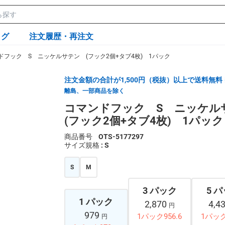
ログ
注文履歴・再注文
ドフック S ニッケルサテン (フック2個+タブ4枚) 1パック
注文金額の合計が1,500円（税抜）以上で送料無料
離島、一部商品を除く
コマンドフック S ニッケ
(フック2個+タブ4枚) 1パック
商品番号
OTS-5177297
サイズ規格
: S
S
M
3 パック
5 
1 パック
2,870
4,4
円
979
1パック956.6
1パック
円