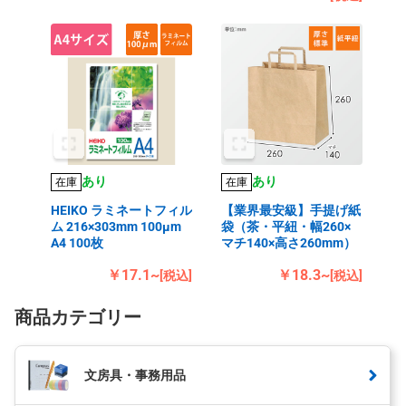
あり
あり
在庫
在庫
HEIKO ラミネートフィル
【業界最安級】手提げ紙
ム 216×303mm 100μm
袋（茶・平紐・幅260×
A4 100枚
マチ140×高さ260mm）
￥17.1~
￥18.3~
[税込]
[税込]
商品カテゴリー
文房具・事務用品