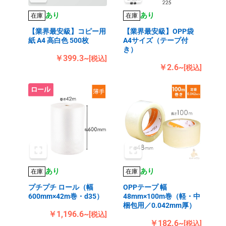
あり
あり
在庫
在庫
【業界最安級】コピー用
【業界最安級】OPP袋
紙 A4 高白色 500枚
A4サイズ（テープ付
き）
￥399.3~
[税込]
￥2.6~
[税込]
あり
あり
在庫
在庫
プチプチ ロール（幅
OPPテープ 幅
600mm×42m巻・d35）
48mm×100m巻（軽・中
梱包用／0.042mm厚）
￥1,196.6~
[税込]
￥182.6~
[税込]