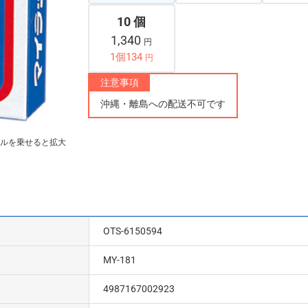
10 個
1,340
円
1個134
円
注意事項
沖縄・離島への配送不可です
ルを乗せると拡大
OTS-6150594
MY-181
4987167002923