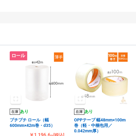
あり
あり
在庫
在庫
プチプチ ロール（幅
OPPテープ 幅48mm×100m
600mm×42m巻・d35）
巻（軽・中梱包用／
0.042mm厚）
￥1,196.6~
[税込]