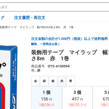
ログ
注文履歴・再注文
装飾用テープ マイラップ 幅18mm×長さ8m 赤 1巻
注文金額の合計が1,500円（税抜）以上で送料無料
離島、一部商品を除く
装飾用テープ マイラップ 幅1
さ8m 赤 1巻
商品番号
OTS-6150594
色
: 赤
金
緑
銀
赤
青
1 個
3 個
5
156
457
67
円
円
1個156
1個152.3
1個1
円
円