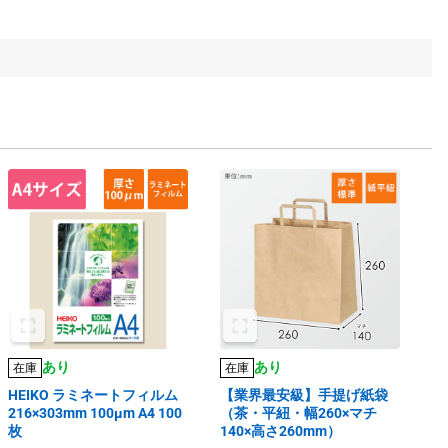
あり
あり
在庫
在庫
HEIKO ラミネートフィルム
【業界最安級】手提げ紙袋
216×303mm 100μm A4 100
（茶・平紐・幅260×マチ
枚
140×高さ260mm）