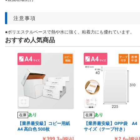
注意事項
●ポリエステルベースで熱や水に強く、粘着力にも優れています。
おすすめ人気商品
あり
あり
在庫
在庫
【業界最安級】コピー用紙
【業界最安級】OPP袋 A4
A4 高白色 500枚
サイズ（テープ付き）
￥399.3~
￥2.6~
[税込]
[税込]