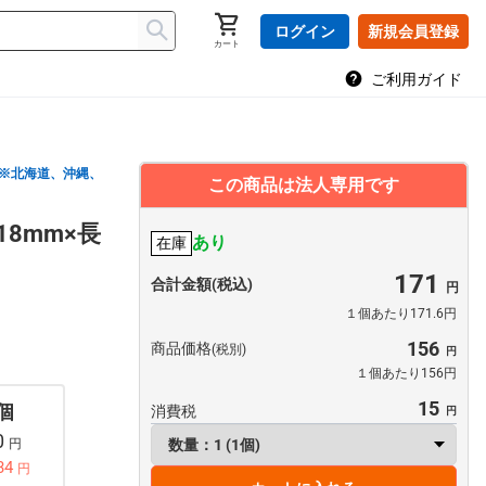
ログイン
新規会員登録
カート
ご利用ガイド
※北海道、沖縄、
この商品は法人専用です
8mm×長
あり
在庫
171
合計金額(税込)
１個あたり171.6円
156
商品価格
(税別)
１個あたり156円
15
 個
消費税
0
円
34
円