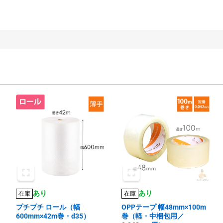
あり
あり
在庫
在庫
プチプチ ロール（幅
OPPテープ 幅48mm×100m
600mm×42m巻・d35）
巻（軽・中梱包用／