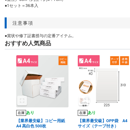
●1セット＝36本入
注意事項
●賞状や修了証書授与の定番アイテム。
おすすめ人気商品
あり
あり
在庫
在庫
【業界最安級】コピー用紙
【業界最安級】OPP袋 A4
A4 高白色 500枚
サイズ（テープ付き）