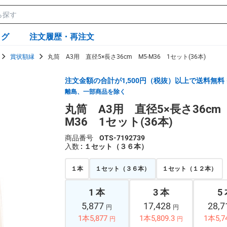
ログ
注文履歴・再注文
賞状額縁
丸筒 A3用 直径5×長さ36cm M5-M36 1セット(36本)
注文金額の合計が1,500円（税抜）以上で送料無料
離島、一部商品を除く
丸筒 A3用 直径5×長さ36cm 
M36 1セット(36本)
商品番号
OTS-7192739
入数
: １セット（３６本）
１本
１セット（３６本）
１セット（１２本）
1 本
3 本
5
5,877
17,428
28,
円
円
1本5,877
1本5,809.3
1本5,7
円
円