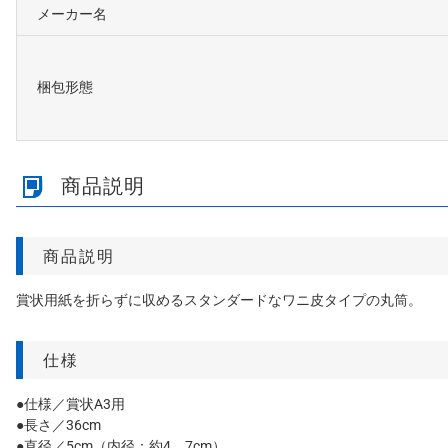
メーカー名
梱包形態
商品説明
商品説明
賞状用紙を折らずに収めるスタンダードなワニ皮タイプの丸筒。
仕様
●仕様／賞状A3用
●長さ／36cm
●直径／5cm（内径：約4．7cm）