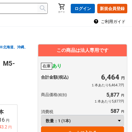
ログイン
新規会員登録
カート
ご利用ガイド
※北海道、沖縄、
この商品は法人専用です
M5-
あり
在庫
6,464
合計金額(税込)
１本あたり6,464.7円
5,877
商品価格
(税別)
１本あたり5,877円
587
 本
消費税
716
円
43.2
円