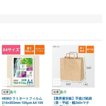
あり
あり
在庫
在庫
HEIKO ラミネートフィルム
【業界最安級】手提げ紙袋
216×303mm 100μm A4 100
（茶・平紐・幅260×マチ