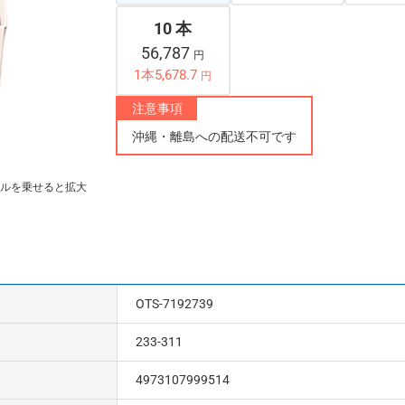
10 本
56,787
円
1本5,678.7
円
注意事項
沖縄・離島への配送不可です
ルを乗せると拡大
OTS-7192739
233-311
4973107999514