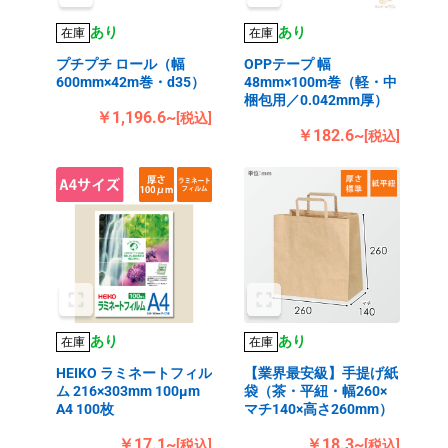
あり
あり
在庫
在庫
プチプチ ロール（幅
OPPテープ 幅
600mm×42m巻・d35）
48mm×100m巻（軽・中
梱包用／0.042mm厚）
￥1,196.6~
[税込]
￥182.6~
[税込]
あり
あり
在庫
在庫
HEIKO ラミネートフィル
【業界最安級】手提げ紙
ム 216×303mm 100μm
袋（茶・平紐・幅260×
A4 100枚
マチ140×高さ260mm）
￥17.1~
￥18.3~
[税込]
[税込]