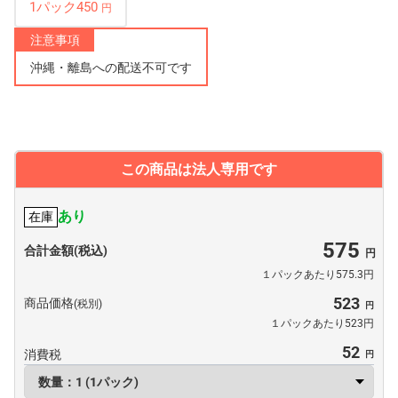
1パック450
円
注意事項
沖縄・離島への配送不可です
この商品は法人専用です
あり
在庫
575
合計金額(税込)
１パックあたり575.3円
523
商品価格
(税別)
１パックあたり523円
52
消費税