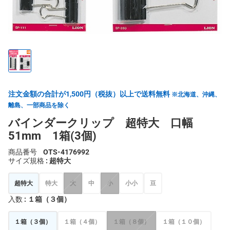
注文金額の合計が1,500円（税抜）以上で送料無料
※北海道、沖縄、
離島、一部商品を除く
バインダークリップ 超特大 口幅
51mm 1箱(3個)
商品番号
OTS-4176992
サイズ規格
: 超特大
超特大
特大
大
中
小
小小
豆
入数
: １箱（３個）
１箱（３個）
１箱（４個）
１箱（８個）
１箱（１０個）