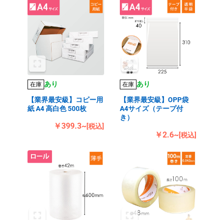
あり
あり
在庫
在庫
【業界最安級】コピー用
【業界最安級】OPP袋
紙 A4 高白色 500枚
A4サイズ（テープ付
き）
￥399.3~
[税込]
￥2.6~
[税込]