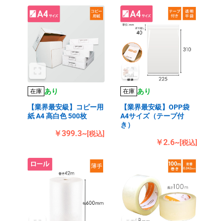
あり
あり
在庫
在庫
【業界最安級】コピー用
【業界最安級】OPP袋
紙 A4 高白色 500枚
A4サイズ（テープ付
き）
￥399.3~
[税込]
￥2.6~
[税込]