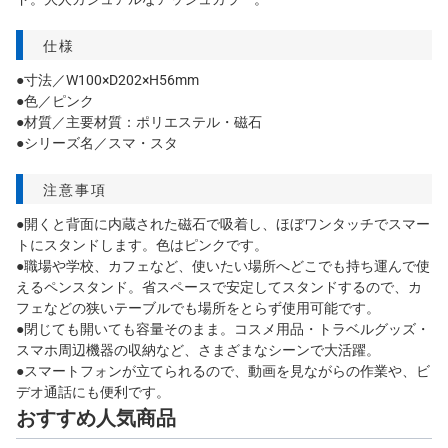
仕様
●寸法／W100×D202×H56mm
●色／ピンク
●材質／主要材質：ポリエステル・磁石
●シリーズ名／スマ・スタ
注意事項
●開くと背面に内蔵された磁石で吸着し、ほぼワンタッチでスマー
トにスタンドします。色はピンクです。
●職場や学校、カフェなど、使いたい場所へどこでも持ち運んで使
えるペンスタンド。省スペースで安定してスタンドするので、カ
フェなどの狭いテーブルでも場所をとらず使用可能です。
●閉じても開いても容量そのまま。コスメ用品・トラベルグッズ・
スマホ周辺機器の収納など、さまざまなシーンで大活躍。
●スマートフォンが立てられるので、動画を見ながらの作業や、ビ
デオ通話にも便利です。
おすすめ人気商品