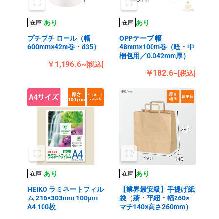
あり
あり
在庫
在庫
プチプチ ロール（幅
OPPテープ 幅
600mm×42m巻・d35）
48mm×100m巻（軽・中
梱包用／0.042mm厚）
￥1,196.6~
[税込]
￥182.6~
[税込]
あり
あり
在庫
在庫
HEIKO ラミネートフィル
【業界最安級】手提げ紙
ム 216×303mm 100μm
袋（茶・平紐・幅260×
A4 100枚
マチ140×高さ260mm）