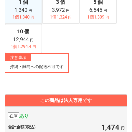
1 個
3 個
5 個
1,340
3,972
6,545
円
円
円
1個1,340
1個1,324
1個1,309
円
円
円
10 個
12,944
円
1個1,294.4
円
注意事項
沖縄・離島への配送不可です
この商品は法人専用です
あり
在庫
1,474
合計金額(税込)