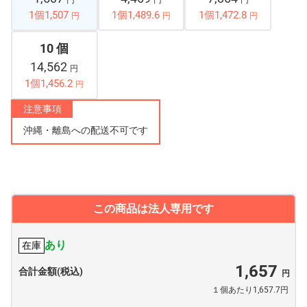
円
円
円
1個1,507
1個1,489.6
1個1,472.8
円
円
円
10 個
14,562
円
1個1,456.2
円
注意事項
沖縄・離島への配送不可です
この商品は法人専用です
あり
在庫
1,657
合計金額(税込)
１個あたり1,657.7円