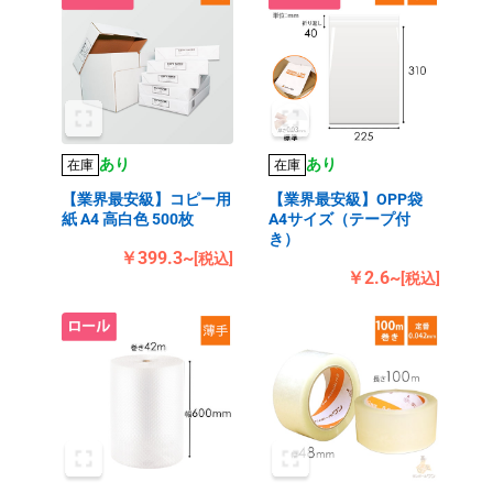
あり
あり
在庫
在庫
【業界最安級】コピー用
【業界最安級】OPP袋
紙 A4 高白色 500枚
A4サイズ（テープ付
き）
￥399.3~
[税込]
￥2.6~
[税込]