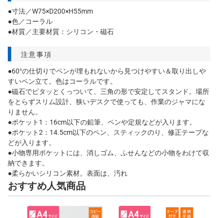
●寸法／W75×D200×H55mm
●色／コーラル
●材質／主要材質：シリコン・磁石
注意事項
●60°の仕切りでペンが埋もれないから見つけやすい＆取り出しや
すいペン立て。色はコーラルです。
●磁石でピタッとくっついて、三角の形で安定してスタンド。場所
をとらずスリム設計、狭いデスクで使っても、作業のジャマにな
りません。
●ポケット1：16cm以下の鉛筆、ペンや定規などが入ります。
●ポケット2：14.5cm以下のペン、スティックのり、修正テープな
どが入ります。
●小物専用ポケットには、消しゴム、ふせんなどの小物をわけて収
納できます。
●柔らかいシリコン素材。表面は、汚れ
おすすめ人気商品