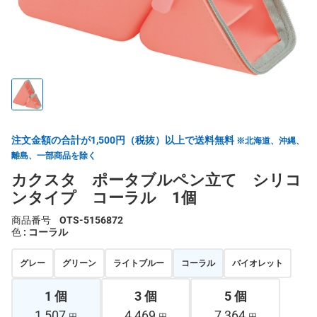
注文金額の合計が1,500円（税抜）以上で送料無料
※北海道、沖縄、
離島、一部商品を除く
カクスタ ポータブルペン立て シリコ
ンタイプ コーラル 1個
商品番号
OTS-5156872
色
: コーラル
グレー
グリーン
ライトブルー
コーラル
バイオレット
1 個
3 個
5 個
1,507
4,469
7,364