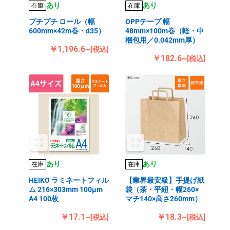
あり
あり
在庫
在庫
プチプチ ロール（幅
OPPテープ 幅
600mm×42m巻・d35）
48mm×100m巻（軽・中
梱包用／0.042mm厚）
￥1,196.6~
[税込]
￥182.6~
[税込]
あり
あり
在庫
在庫
HEIKO ラミネートフィル
【業界最安級】手提げ紙
ム 216×303mm 100μm
袋（茶・平紐・幅260×
A4 100枚
マチ140×高さ260mm）
￥17.1~
￥18.3~
[税込]
[税込]