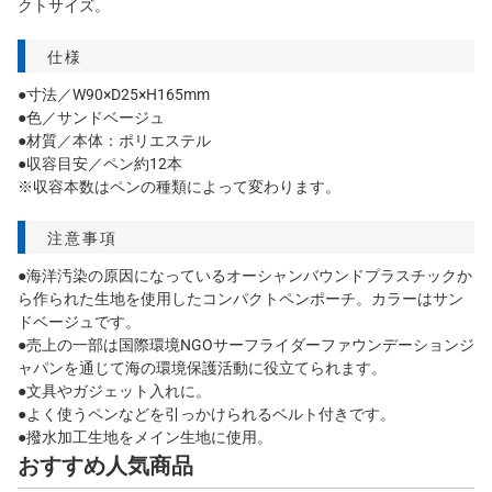
クトサイズ。
仕様
●寸法／W90×D25×H165mm
●色／サンドベージュ
●材質／本体：ポリエステル
●収容目安／ペン約12本
※収容本数はペンの種類によって変わります。
注意事項
●海洋汚染の原因になっているオーシャンバウンドプラスチックか
ら作られた生地を使用したコンパクトペンポーチ。カラーはサン
ドベージュです。
●売上の一部は国際環境NGOサーフライダーファウンデーションジ
ャパンを通じて海の環境保護活動に役立てられます。
●文具やガジェット入れに。
●よく使うペンなどを引っかけられるベルト付きです。
●撥水加工生地をメイン生地に使用。
おすすめ人気商品