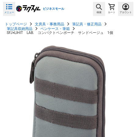
ビジネスモール
メニュー
検索
カート
アカウント
トップページ
文房具・事務用品
筆記具・修正用品
筆記具収納用品
ペンケース・筆箱
SFJ×LIHIT LAB. コンパクトペンポーチ サンドベージュ 1個