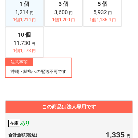
1 個
3 個
5 個
1,214
3,600
5,932
円
円
円
1個1,214
1個1,200
1個1,186.4
円
円
円
10 個
11,730
円
1個1,173
円
注意事項
沖縄・離島への配送不可です
この商品は法人専用です
あり
在庫
1,335
合計金額(税込)