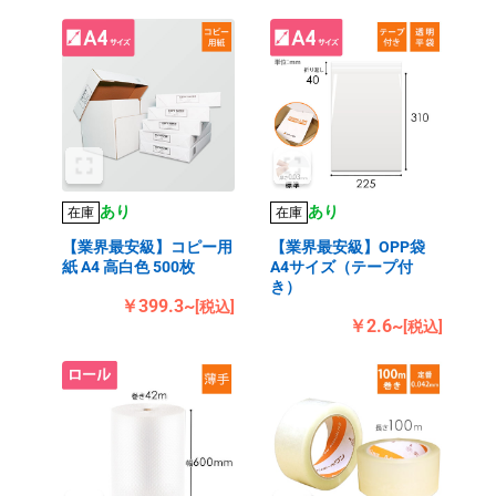
あり
あり
在庫
在庫
【業界最安級】コピー用
【業界最安級】OPP袋
紙 A4 高白色 500枚
A4サイズ（テープ付
き）
￥399.3~
[税込]
￥2.6~
[税込]