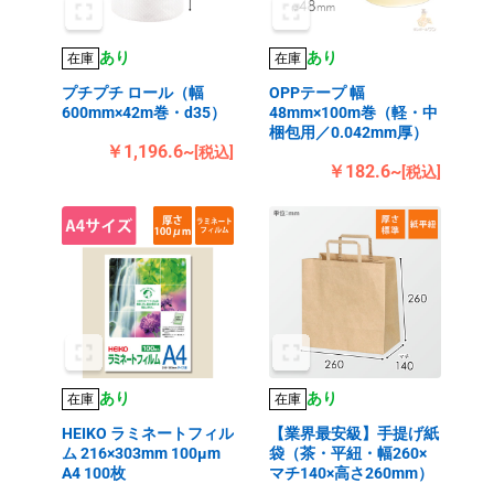
あり
あり
在庫
在庫
プチプチ ロール（幅
OPPテープ 幅
600mm×42m巻・d35）
48mm×100m巻（軽・中
梱包用／0.042mm厚）
￥1,196.6~
[税込]
￥182.6~
[税込]
あり
あり
在庫
在庫
HEIKO ラミネートフィル
【業界最安級】手提げ紙
ム 216×303mm 100μm
袋（茶・平紐・幅260×
A4 100枚
マチ140×高さ260mm）