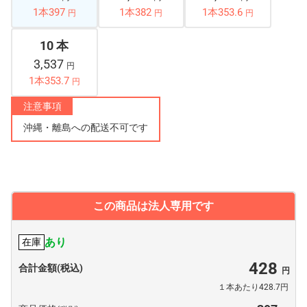
1本397
1本382
1本353.6
円
円
円
10 本
3,537
円
1本353.7
円
注意事項
沖縄・離島への配送不可です
この商品は法人専用です
あり
在庫
428
合計金額(税込)
１本あたり428.7円