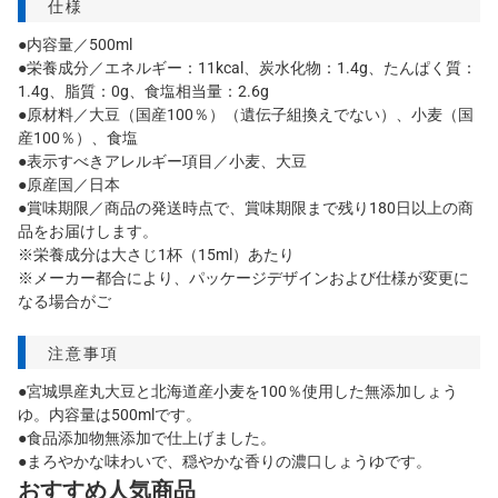
仕様
●内容量／500ml
●栄養成分／エネルギー：11kcal、炭水化物：1.4g、たんぱく質：
1.4g、脂質：0g、食塩相当量：2.6g
●原材料／大豆（国産100％）（遺伝子組換えでない）、小麦（国
産100％）、食塩
●表示すべきアレルギー項目／小麦、大豆
●原産国／日本
●賞味期限／商品の発送時点で、賞味期限まで残り180日以上の商
品をお届けします。
※栄養成分は大さじ1杯（15ml）あたり
※メーカー都合により、パッケージデザインおよび仕様が変更に
なる場合がご
注意事項
●宮城県産丸大豆と北海道産小麦を100％使用した無添加しょう
ゆ。内容量は500mlです。
●食品添加物無添加で仕上げました。
●まろやかな味わいで、穏やかな香りの濃口しょうゆです。
おすすめ人気商品