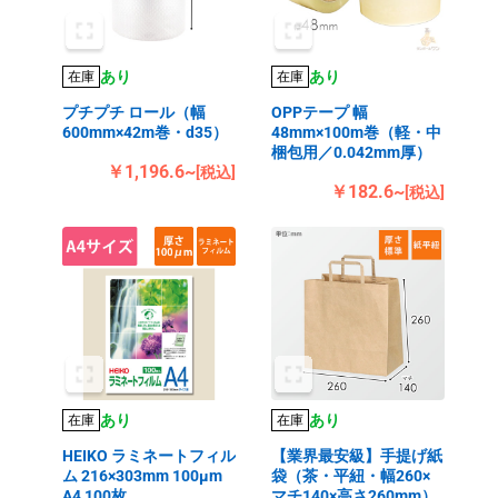
あり
あり
在庫
在庫
プチプチ ロール（幅
OPPテープ 幅
600mm×42m巻・d35）
48mm×100m巻（軽・中
梱包用／0.042mm厚）
￥1,196.6~
[税込]
￥182.6~
[税込]
あり
あり
在庫
在庫
HEIKO ラミネートフィル
【業界最安級】手提げ紙
ム 216×303mm 100μm
袋（茶・平紐・幅260×
A4 100枚
マチ140×高さ260mm）