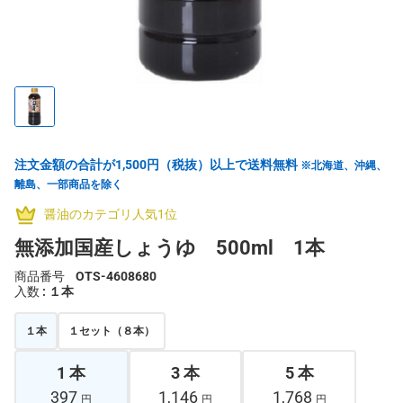
注文金額の合計が1,500円（税抜）以上で送料無料
※北海道、沖縄、
離島、一部商品を除く
醤油のカテゴリ人気1位
無添加国産しょうゆ 500ml 1本
商品番号
OTS-4608680
入数
: １本
１本
１セット（８本）
1 本
3 本
5 本
397
1,146
1,768
円
円
円