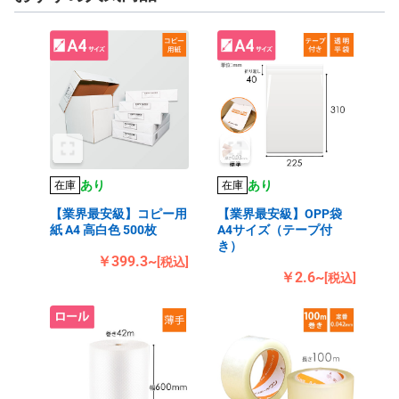
あり
あり
在庫
在庫
【業界最安級】コピー用
【業界最安級】OPP袋
紙 A4 高白色 500枚
A4サイズ（テープ付
き）
￥399.3~
[税込]
￥2.6~
[税込]