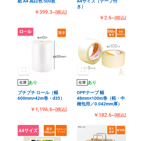
紙 A4 高白色 500枚
A4サイズ（テープ付
き）
￥399.3~
[税込]
￥2.6~
[税込]
あり
あり
在庫
在庫
プチプチ ロール（幅
OPPテープ 幅
600mm×42m巻・d35）
48mm×100m巻（軽・中
梱包用／0.042mm厚）
￥1,196.6~
[税込]
￥182.6~
[税込]