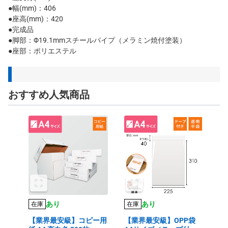
●幅(mm)：406
●座高(mm)：420
●完成品
●脚部：Φ19.1mmスチールパイプ（メラミン焼付塗装）
●座部：ポリエステル
おすすめ人気商品
あり
あり
在庫
在庫
【業界最安級】コピー用
【業界最安級】OPP袋