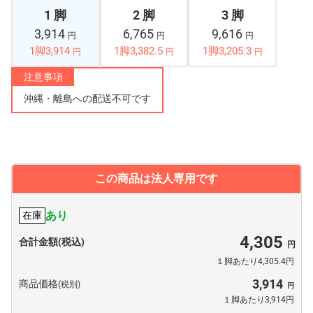
1 脚
2 脚
3 脚
3,914
6,765
9,616
円
円
円
1脚3,914
1脚3,382.5
1脚3,205.3
円
円
円
注意事項
沖縄・離島への配送不可です
この商品は法人専用です
あり
在庫
4,305
合計金額(税込)
１脚あたり4,305.4円
3,914
商品価格
(税別)
１脚あたり3,914円