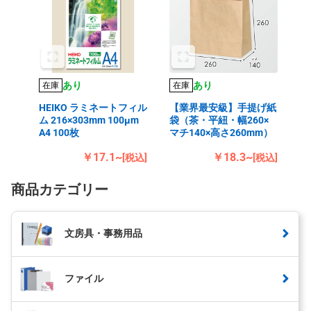
あり
あり
在庫
在庫
HEIKO ラミネートフィル
【業界最安級】手提げ紙
ム 216×303mm 100μm
袋（茶・平紐・幅260×
A4 100枚
マチ140×高さ260mm）
￥17.1~
￥18.3~
[税込]
[税込]
商品カテゴリー
文房具・事務用品
ファイル