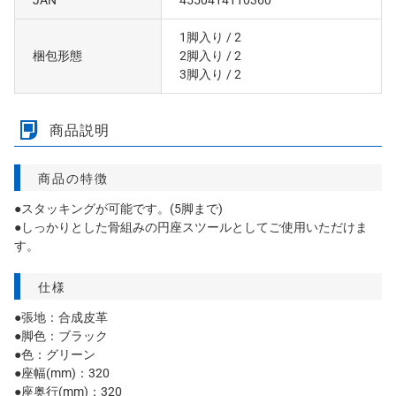
1脚入り
/ 2
梱包形態
2脚入り
/ 2
3脚入り
/ 2
商品説明
商品の特徴
●スタッキングが可能です。(5脚まで)
●しっかりとした骨組みの円座スツールとしてご使用いただけま
す。
仕様
●張地：合成皮革
●脚色：ブラック
●色：グリーン
●座幅(mm)：320
●座奥行(mm)：320