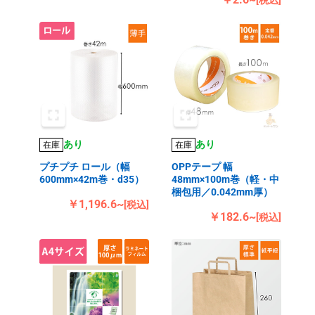
[税込]
あり
あり
在庫
在庫
プチプチ ロール（幅
OPPテープ 幅
600mm×42m巻・d35）
48mm×100m巻（軽・中
梱包用／0.042mm厚）
￥1,196.6~
[税込]
￥182.6~
[税込]