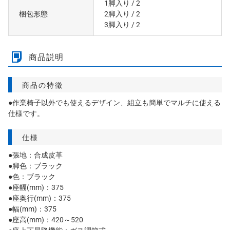
1脚入り
/ 2
梱包形態
2脚入り
/ 2
3脚入り
/ 2
商品説明
商品の特徴
●作業椅子以外でも使えるデザイン、組立も簡単でマルチに使える
仕様です。
仕様
●張地：合成皮革
●脚色：ブラック
●色：ブラック
●座幅(mm)：375
●座奥行(mm)：375
●幅(mm)：375
●座高(mm)：420～520