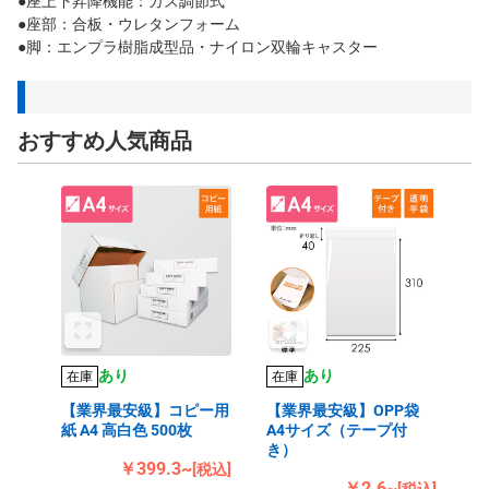
●座上下昇降機能：ガス調節式
●座部：合板・ウレタンフォーム
●脚：エンプラ樹脂成型品・ナイロン双輪キャスター
おすすめ人気商品
あり
あり
在庫
在庫
【業界最安級】コピー用
【業界最安級】OPP袋
紙 A4 高白色 500枚
A4サイズ（テープ付
き）
￥399.3~
[税込]
￥2.6~