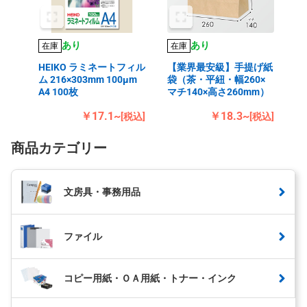
あり
あり
在庫
在庫
HEIKO ラミネートフィル
【業界最安級】手提げ紙
ム 216×303mm 100μm
袋（茶・平紐・幅260×
A4 100枚
マチ140×高さ260mm）
￥17.1~
￥18.3~
[税込]
[税込]
商品カテゴリー
文房具・事務用品
ファイル
コピー用紙・ＯＡ用紙・トナー・インク