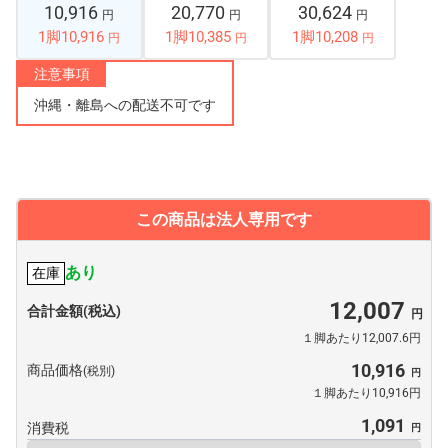
10,916
20,770
30,624
円
円
円
1脚10,916
1脚10,385
1脚10,208
円
円
円
注意事項
沖縄・離島への配送不可です
この商品は法人専用です
あり
在庫
12,007
合計金額(税込)
１脚あたり12,007.6円
10,916
商品価格
(税別)
１脚あたり10,916円
1,091
消費税