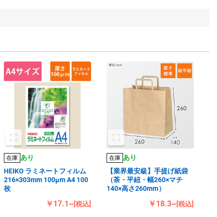
あり
あり
在庫
在庫
HEIKO ラミネートフィルム
【業界最安級】手提げ紙袋
216×303mm 100μm A4 100
（茶・平紐・幅260×マチ
枚
140×高さ260mm）
￥17.1~
￥18.3~
[税込]
[税込]