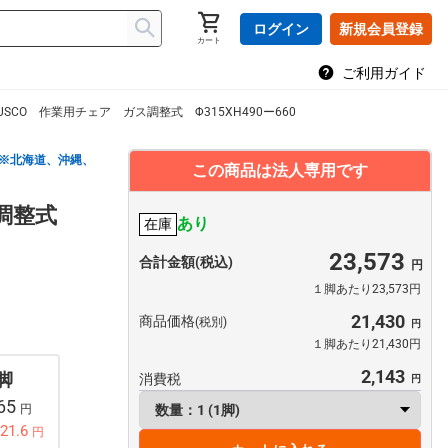
ログイン
新規会員登録
カート
ご利用ガイド
RUSCO 作業用チェア ガス調整式 Φ315XH490ー660
※北海道、沖縄、
この商品は法人専用です
ス調整式
あり
在庫
23,573
合計金額(税込)
１脚あたり23,573円
21,430
商品価格
(税別)
１脚あたり21,430円
2,143
 脚
消費税
165
円
21.6
円