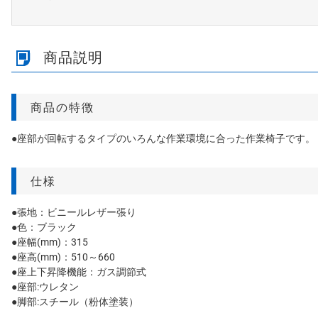
商品説明
商品の特徴
●座部が回転するタイプのいろんな作業環境に合った作業椅子です。
仕様
●張地：ビニールレザー張り
●色：ブラック
●座幅(mm)：315
●座高(mm)：510～660
●座上下昇降機能：ガス調節式
●座部:ウレタン
●脚部:スチール（粉体塗装）