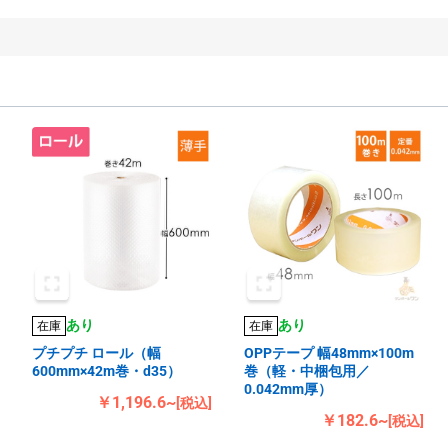
あり
あり
在庫
在庫
プチプチ ロール（幅
OPPテープ 幅48mm×100m
600mm×42m巻・d35）
巻（軽・中梱包用／
0.042mm厚）
￥1,196.6~
[税込]
￥182.6~
[税込]