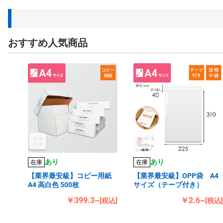
おすすめ人気商品
あり
あり
在庫
在庫
【業界最安級】コピー用紙
【業界最安級】OPP袋 A4
A4 高白色 500枚
サイズ（テープ付き）
￥399.3~
￥2.6~
[税込]
[税込]