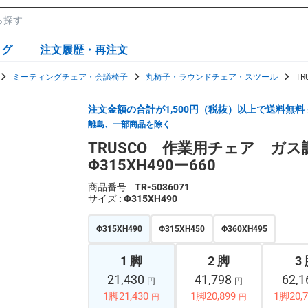
ログ
注文履歴・再注文
ミーティングチェア・会議椅子
丸椅子・ラウンドチェア・スツール
T
注文金額の合計が1,500円（税抜）以上で送料無料
離島、一部商品を除く
TRUSCO 作業用チェア ガ
Φ315XH490ー660
商品番号
TR-5036071
サイズ
: Φ315XH490
Φ315XH490
Φ315XH450
Φ360XH495
1 脚
2 脚
3
21,430
41,798
62,
円
円
1脚21,430
1脚20,899
1脚20,7
円
円