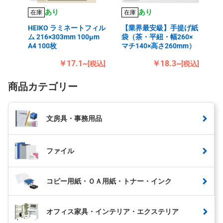
あり
あり
在庫
在庫
HEIKO ラミネートフィル
【業界最安級】手提げ紙
ム 216×303mm 100μm
袋（茶・平紐・幅260×
A4 100枚
マチ140×高さ260mm）
￥17.1~
￥18.3~
[税込]
[税込]
商品カテゴリー
文房具・事務用品
ファイル
コピー用紙・ＯＡ用紙・トナー・インク
オフィス家具・インテリア・エクステリア