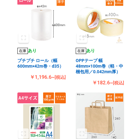
あり
あり
在庫
在庫
プチプチ ロール（幅
OPPテープ 幅
600mm×42m巻・d35）
48mm×100m巻（軽・中
梱包用／0.042mm厚）
￥1,196.6~
[税込]
￥182.6~
[税込]