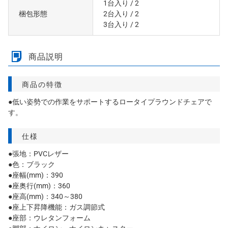
1台入り
/ 2
梱包形態
2台入り
/ 2
3台入り
/ 2
商品説明
商品の特徴
●低い姿勢での作業をサポートするロータイプラウンドチェアで
す。
仕様
●張地：PVCレザー
●色：ブラック
●座幅(mm)：390
●座奥行(mm)：360
●座高(mm)：340～380
●座上下昇降機能：ガス調節式
●座部：ウレタンフォーム