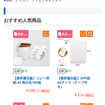
●脚部：ナイロン、ナイロンキャスター
おすすめ人気商品
あり
あり
在庫
在庫
【業界最安級】コピー用
【業界最安級】OPP袋
紙 A4 高白色 500枚
A4サイズ（テープ付
き）
￥399.3~
[税込]
￥2.6~
[税込]