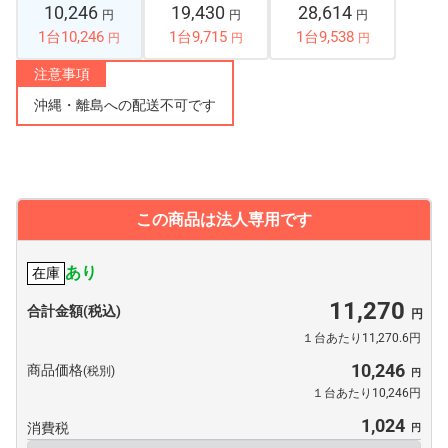
10,246
19,430
28,614
円
円
円
1台10,246
1台9,715
1台9,538
円
円
円
注意事項
沖縄・離島への配送不可です
この商品は法人専用です
あり
在庫
11,270
合計金額(税込)
１台あたり11,270.6円
10,246
商品価格
(税別)
１台あたり10,246円
1,024
消費税