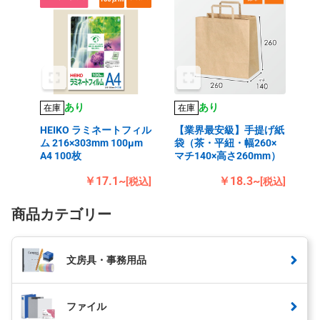
あり
あり
在庫
在庫
HEIKO ラミネートフィル
【業界最安級】手提げ紙
ム 216×303mm 100μm
袋（茶・平紐・幅260×
A4 100枚
マチ140×高さ260mm）
￥17.1~
￥18.3~
[税込]
[税込]
商品カテゴリー
文房具・事務用品
ファイル