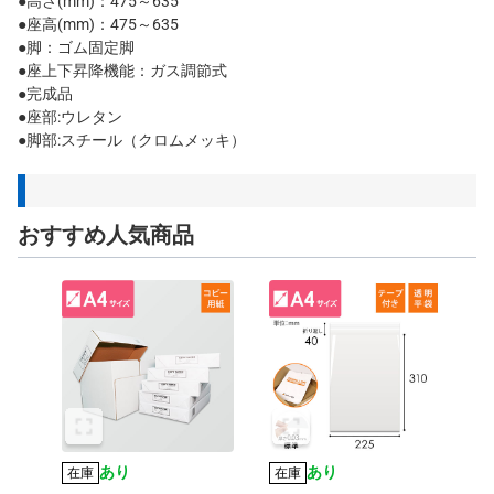
●高さ(mm)：475～635
●座高(mm)：475～635
●脚：ゴム固定脚
●座上下昇降機能：ガス調節式
●完成品
●座部:ウレタン
●脚部:スチール（クロムメッキ）
おすすめ人気商品
あり
あり
在庫
在庫