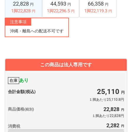
22,828
44,593
66,358
円
円
円
1脚22,828
1脚22,296.5
1脚22,119.3
円
円
円
注意事項
沖縄・離島への配送不可です
この商品は法人専用です
あり
在庫
25,110
合計金額(税込)
１脚あたり25,110.8円
22,828
商品価格
(税別)
１脚あたり22,828円
2,282
消費税