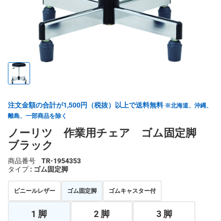
注文金額の合計が1,500円（税抜）以上で送料無料
※北海道、沖縄、
離島、一部商品を除く
ノーリツ 作業用チェア ゴム固定脚
ブラック
商品番号
TR-1954353
タイプ
: ゴム固定脚
ビニールレザー
ゴム固定脚
ゴムキャスター付
1 脚
2 脚
3 脚