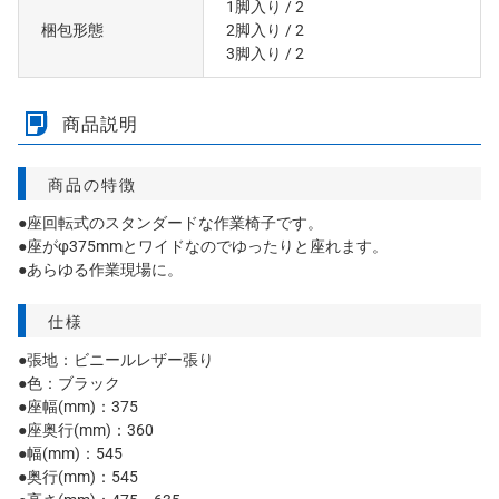
1脚入り
/ 2
梱包形態
2脚入り
/ 2
3脚入り
/ 2
商品説明
商品の特徴
●座回転式のスタンダードな作業椅子です。
●座がφ375mmとワイドなのでゆったりと座れます。
●あらゆる作業現場に。
仕様
●張地：ビニールレザー張り
●色：ブラック
●座幅(mm)：375
●座奥行(mm)：360
●幅(mm)：545
●奥行(mm)：545