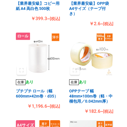
【業界最安級】コピー用
【業界最安級】OPP袋
紙 A4 高白色 500枚
A4サイズ（テープ付
き）
￥399.3~
[税込]
￥2.6~
[税込]
あり
あり
在庫
在庫
プチプチ ロール（幅
OPPテープ 幅
600mm×42m巻・d35）
48mm×100m巻（軽・中
梱包用／0.042mm厚）
￥1,196.6~
[税込]
￥182.6~
[税込]