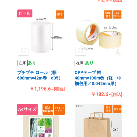
[税込]
あり
あり
在庫
在庫
プチプチ ロール（幅
OPPテープ 幅
600mm×42m巻・d35）
48mm×100m巻（軽・中
梱包用／0.042mm厚）
￥1,196.6~
[税込]
￥182.6~
[税込]