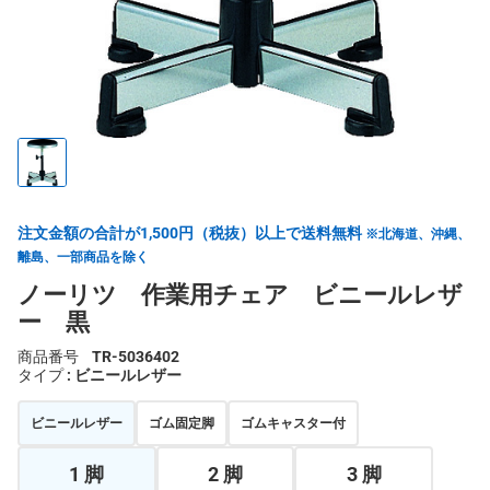
注文金額の合計が1,500円（税抜）以上で送料無料
※北海道、沖縄、
離島、一部商品を除く
ノーリツ 作業用チェア ビニールレザ
ー 黒
商品番号
TR-5036402
タイプ
: ビニールレザー
ビニールレザー
ゴム固定脚
ゴムキャスター付
1 脚
2 脚
3 脚