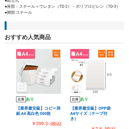
●組立式
●座部：スチール＋ウレタン（TD-2）・ポリプロピレン（TD-3）
●脚部:スチール
おすすめ人気商品
あり
あり
在庫
在庫
【業界最安級】コピー用
【業界最安級】OPP袋
紙 A4 高白色 500枚
A4サイズ（テープ付
き）
￥399.3~
[税込]
￥2.6~