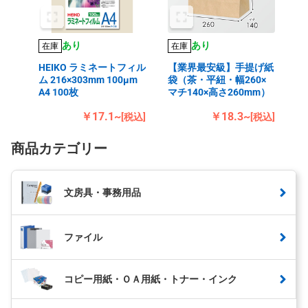
あり
あり
在庫
在庫
HEIKO ラミネートフィル
【業界最安級】手提げ紙
ム 216×303mm 100μm
袋（茶・平紐・幅260×
A4 100枚
マチ140×高さ260mm）
￥17.1~
￥18.3~
[税込]
[税込]
商品カテゴリー
文房具・事務用品
ファイル
コピー用紙・ＯＡ用紙・トナー・インク