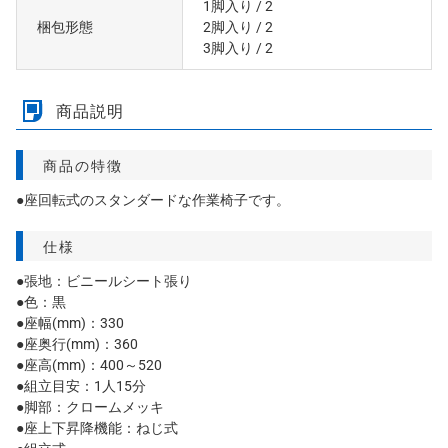
1脚入り
/ 2
梱包形態
2脚入り
/ 2
3脚入り
/ 2
商品説明
商品の特徴
●座回転式のスタンダードな作業椅子です。
仕様
●張地：ビニールシート張り
●色：黒
●座幅(mm)：330
●座奥行(mm)：360
●座高(mm)：400～520
●組立目安：1人15分
●脚部：クロームメッキ
●座上下昇降機能：ねじ式