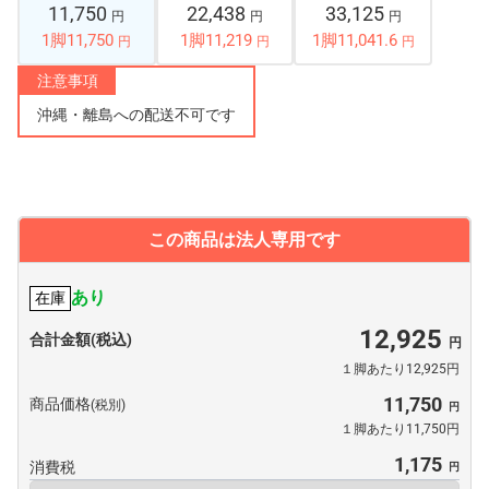
11,750
22,438
33,125
円
円
円
1脚11,750
1脚11,219
1脚11,041.6
円
円
円
注意事項
沖縄・離島への配送不可です
この商品は法人専用です
あり
在庫
12,925
合計金額(税込)
１脚あたり12,925円
11,750
商品価格
(税別)
１脚あたり11,750円
1,175
消費税