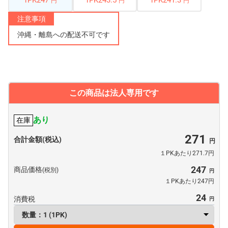
1PK247
1PK243.5
1PK241.3
円
円
円
注意事項
沖縄・離島への配送不可です
この商品は法人専用です
あり
在庫
271
合計金額(税込)
１PKあたり271.7円
247
商品価格
(税別)
１PKあたり247円
24
消費税