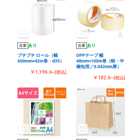
あり
あり
在庫
在庫
プチプチ ロール（幅
OPPテープ 幅
600mm×42m巻・d35）
48mm×100m巻（軽・中
梱包用／0.042mm厚）
￥1,196.6~
[税込]
￥182.6~
[税込]