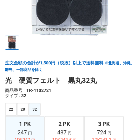
注文金額の合計が1,500円（税抜）以上で送料無料
※北海道、沖縄、
離島、一部商品を除く
光 硬質フェルト 黒丸32丸
商品番号
TR-1132721
タイプ
: 32
22
28
32
1 PK
2 PK
3 PK
247
487
724
円
円
円