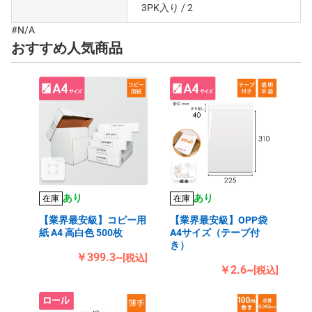
3PK入り
/ 2
#N/A
おすすめ人気商品
あり
あり
在庫
在庫
【業界最安級】コピー用
【業界最安級】OPP袋
紙 A4 高白色 500枚
A4サイズ（テープ付
き）
￥399.3~
[税込]
￥2.6~
[税込]