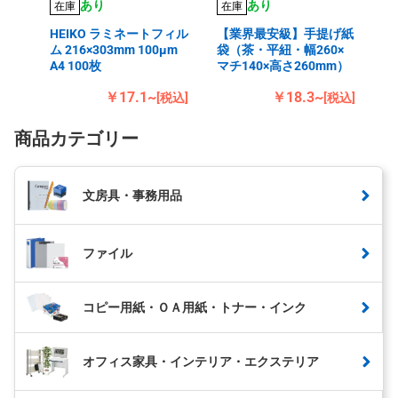
あり
あり
在庫
在庫
HEIKO ラミネートフィル
【業界最安級】手提げ紙
ム 216×303mm 100μm
袋（茶・平紐・幅260×
A4 100枚
マチ140×高さ260mm）
￥17.1~
￥18.3~
[税込]
[税込]
商品カテゴリー
文房具・事務用品
ファイル
コピー用紙・ＯＡ用紙・トナー・インク
オフィス家具・インテリア・エクステリア