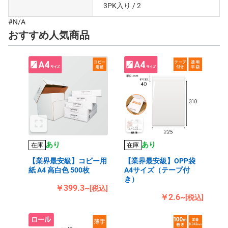
3PK入り
/ 2
#N/A
おすすめ人気商品
あり
あり
在庫
在庫
【業界最安級】コピー用
【業界最安級】OPP袋
紙 A4 高白色 500枚
A4サイズ（テープ付
き）
￥399.3~
[税込]
￥2.6~
[税込]