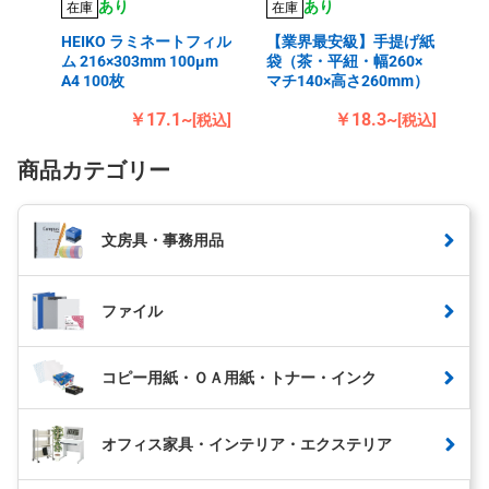
あり
あり
在庫
在庫
HEIKO ラミネートフィル
【業界最安級】手提げ紙
ム 216×303mm 100μm
袋（茶・平紐・幅260×
A4 100枚
マチ140×高さ260mm）
￥17.1~
￥18.3~
[税込]
[税込]
商品カテゴリー
文房具・事務用品
ファイル
コピー用紙・ＯＡ用紙・トナー・インク
オフィス家具・インテリア・エクステリア