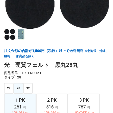
注文金額の合計が1,500円（税抜）以上で送料無料
※北海道、沖縄、
離島、一部商品を除く
光 硬質フェルト 黒丸28丸
商品番号
TR-1132751
タイプ
: 28
22
28
32
1 PK
2 PK
3 PK
261
516
767
円
円
円