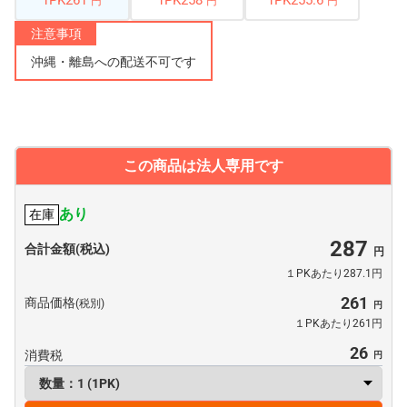
1PK261
1PK258
1PK255.6
円
円
円
注意事項
沖縄・離島への配送不可です
この商品は法人専用です
あり
在庫
287
合計金額(税込)
１PKあたり287.1円
261
商品価格
(税別)
１PKあたり261円
26
消費税