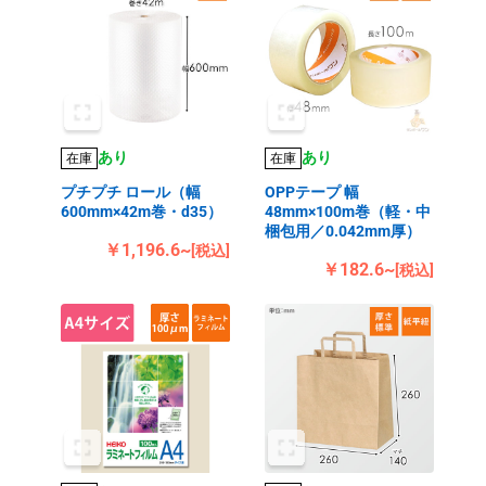
あり
あり
在庫
在庫
プチプチ ロール（幅
OPPテープ 幅
600mm×42m巻・d35）
48mm×100m巻（軽・中
梱包用／0.042mm厚）
￥1,196.6~
[税込]
￥182.6~
[税込]