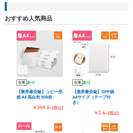
おすすめ人気商品
あり
あり
在庫
在庫
【業界最安級】コピー用
【業界最安級】OPP袋
紙 A4 高白色 500枚
A4サイズ（テープ付
き）
￥399.3~
[税込]
￥2.6~
[税込]