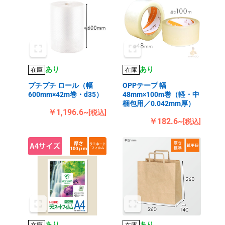
あり
あり
在庫
在庫
プチプチ ロール（幅
OPPテープ 幅
600mm×42m巻・d35）
48mm×100m巻（軽・中
梱包用／0.042mm厚）
￥1,196.6~
[税込]
￥182.6~
[税込]
あり
あり
在庫
在庫