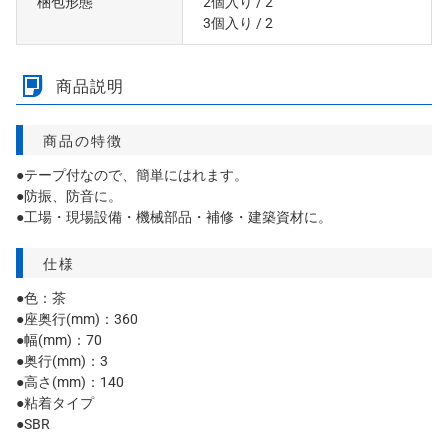
梱包形態
2個入り
/ 2
3個入り
/ 2
商品説明
商品の特徴
●テープ付なので、簡単にはれます。
●防振、防音に。
●工場・現場設備・機械部品・補修・建築資材に。
仕様
●色：茶
●座奥行(mm)：360
●幅(mm)：70
●奥行(mm)：3
●高さ(mm)：140
●粘着タイプ
●SBR