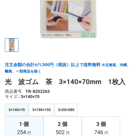
注文金額の合計が1,500円（税抜）以上で送料無料
※北海道、沖縄、
離島、一部商品を除く
光 波ゴム 茶 3×140×70mm 1枚入
商品番号
TR-8202263
サイズ
: 3×140×70
3×140×70
3×190×150
2×20×580
1 個
2 個
3 個
254
502
746
円
円
円