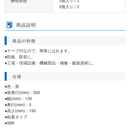
梱包形態
2個入り
/ 2
3個入り
/ 2
商品説明
商品の特徴
●テープ付なので、簡単にはれます。
●防振、防音に。
●工場・現場設備・機械部品・補修・建築資材に。
仕様
●色：茶
●座奥行(mm)：360
●幅(mm)：150
●奥行(mm)：3
●高さ(mm)：190
●粘着タイプ
●SBR