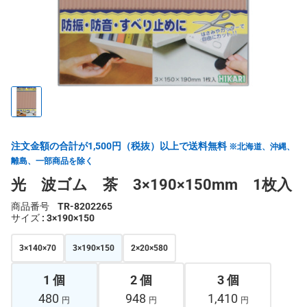
注文金額の合計が1,500円（税抜）以上で送料無料
※北海道、沖縄、
離島、一部商品を除く
光 波ゴム 茶 3×190×150mm 1枚入
商品番号
TR-8202265
サイズ
: 3×190×150
3×140×70
3×190×150
2×20×580
1 個
2 個
3 個
480
948
1,410
円
円
円