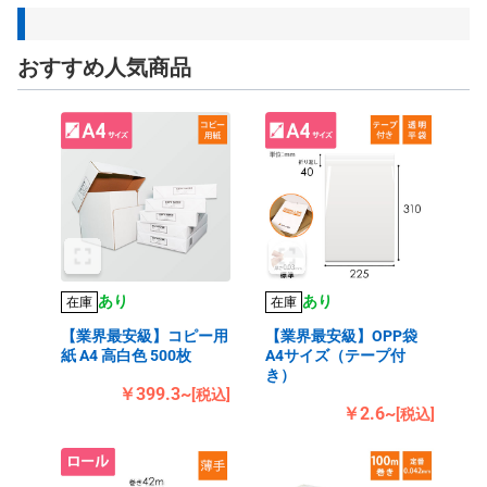
おすすめ人気商品
あり
あり
在庫
在庫
【業界最安級】コピー用
【業界最安級】OPP袋
紙 A4 高白色 500枚
A4サイズ（テープ付
き）
￥399.3~
[税込]
￥2.6~
[税込]