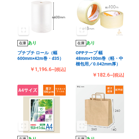
あり
あり
在庫
在庫
プチプチ ロール（幅
OPPテープ 幅
600mm×42m巻・d35）
48mm×100m巻（軽・中
梱包用／0.042mm厚）
￥1,196.6~
[税込]
￥182.6~
[税込]
あり
あり
在庫
在庫