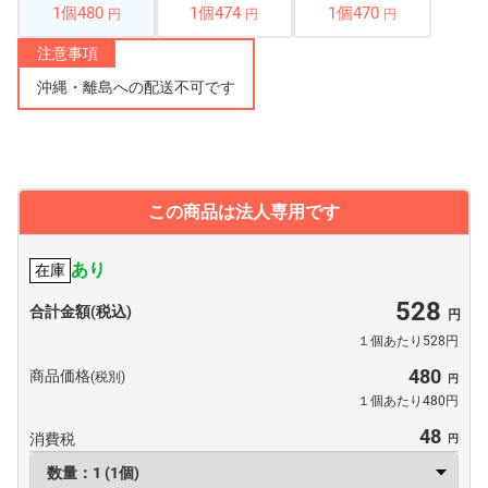
1個480
1個474
1個470
円
円
円
注意事項
沖縄・離島への配送不可です
この商品は法人専用です
あり
在庫
528
合計金額(税込)
１個あたり528円
480
商品価格
(税別)
１個あたり480円
48
消費税