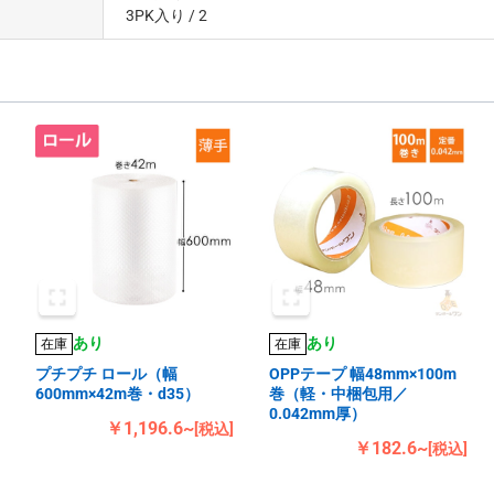
3PK入り
/ 2
あり
あり
在庫
在庫
プチプチ ロール（幅
OPPテープ 幅48mm×100m
600mm×42m巻・d35）
巻（軽・中梱包用／
0.042mm厚）
￥1,196.6~
[税込]
￥182.6~
[税込]