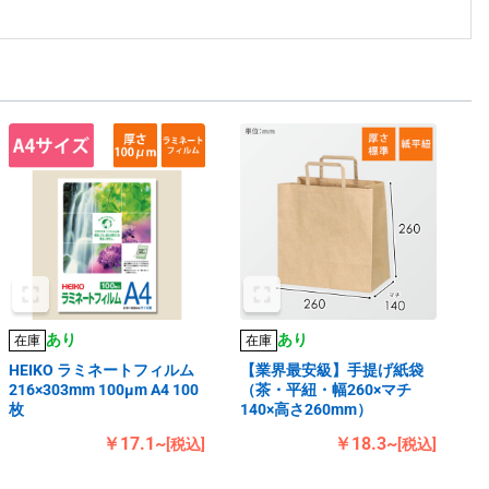
あり
あり
在庫
在庫
HEIKO ラミネートフィルム
【業界最安級】手提げ紙袋
216×303mm 100μm A4 100
（茶・平紐・幅260×マチ
枚
140×高さ260mm）
￥17.1~
￥18.3~
[税込]
[税込]