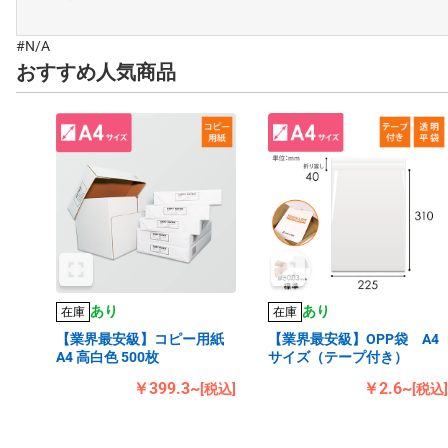
#N/A
おすすめ人気商品
あり
あり
在庫
在庫
【業界最安級】コピー用紙
【業界最安級】OPP袋 A4
A4 高白色 500枚
サイズ（テープ付き）
￥399.3~
￥2.6~
[税込]
[税込]