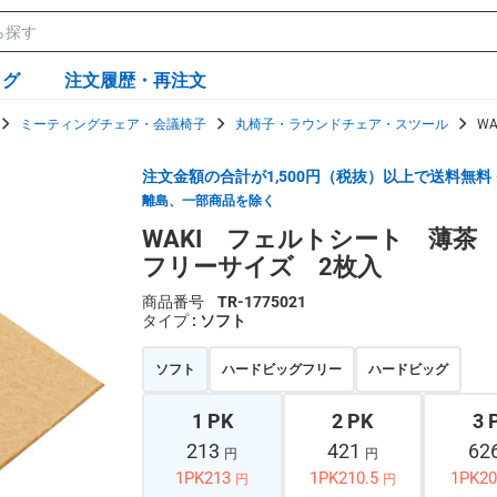
ログ
注文履歴・再注文
ミーティングチェア・会議椅子
丸椅子・ラウンドチェア・スツール
W
注文金額の合計が1,500円（税抜）以上で送料無料
離島、一部商品を除く
WAKI フェルトシート 薄
フリーサイズ 2枚入
商品番号
TR-1775021
タイプ
: ソフト
ソフト
ハードビッグフリー
ハードビッグ
1 PK
2 PK
3 
213
421
62
円
円
1PK213
1PK210.5
1PK20
円
円