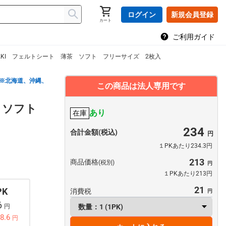
ログイン
新規会員登録
カート
ご利用ガイド
AKI フェルトシート 薄茶 ソフト フリーサイズ 2枚入
※北海道、沖縄、
この商品は法人専用です
茶 ソフト
あり
在庫
234
合計金額(税込)
１PKあたり234.3円
213
商品価格
(税別)
１PKあたり213円
21
PK
消費税
6
円
8.6
円