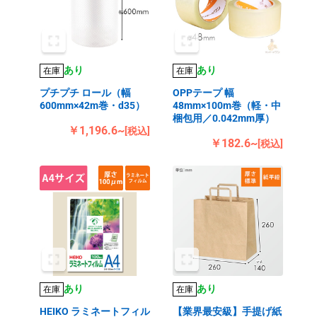
あり
あり
在庫
在庫
プチプチ ロール（幅
OPPテープ 幅
600mm×42m巻・d35）
48mm×100m巻（軽・中
梱包用／0.042mm厚）
￥1,196.6~
[税込]
￥182.6~
[税込]
あり
あり
在庫
在庫
HEIKO ラミネートフィル
【業界最安級】手提げ紙