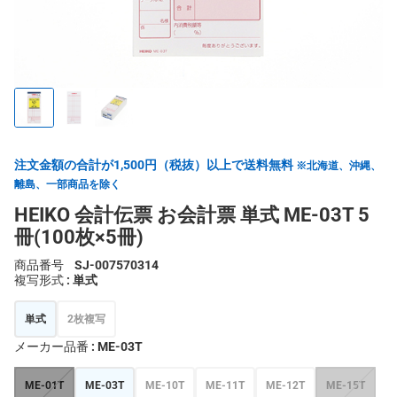
注文金額の合計が1,500円（税抜）以上で送料無料
※北海道、沖縄、
離島、一部商品を除く
HEIKO 会計伝票 お会計票 単式 ME-03T 5
冊(100枚×5冊)
商品番号
SJ-007570314
複写形式
: 単式
単式
2枚複写
メーカー品番
: ME-03T
ME-01T
ME-03T
ME-10T
ME-11T
ME-12T
ME-15T