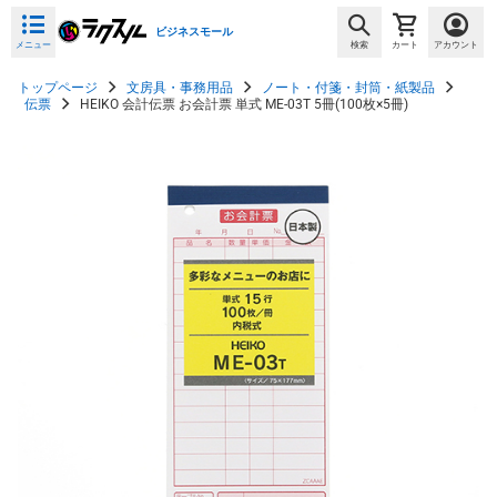
ビジネスモール
メニュー
検索
カート
アカウント
トップページ
文房具・事務用品
ノート・付箋・封筒・紙製品
伝票
HEIKO 会計伝票 お会計票 単式 ME-03T 5冊(100枚×5冊)