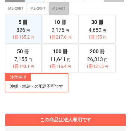
ME-20BT
ME-20FT
ME-60T
5 冊
10 冊
30 冊
826
2,176
4,652
円
円
円
1冊165.2
1冊217.6
1冊155
円
円
円
50 冊
100 冊
200 冊
7,155
11,641
26,313
円
円
円
1冊143.1
1冊116.4
1冊131.5
円
円
円
注意事項
沖縄・離島への配送不可です
この商品は法人専用です