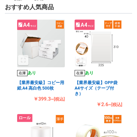
おすすめ人気商品
あり
あり
在庫
在庫
【業界最安級】コピー用
【業界最安級】OPP袋
紙 A4 高白色 500枚
A4サイズ（テープ付
き）
￥399.3~
[税込]
￥2.6~
[税込]