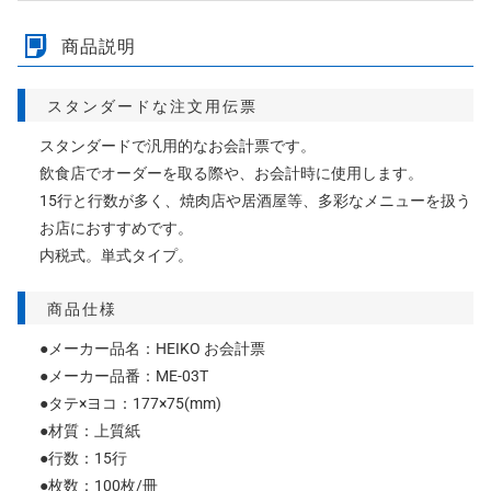
商品説明
スタンダードな注文用伝票
スタンダードで汎用的なお会計票です。
飲食店でオーダーを取る際や、お会計時に使用します。
15行と行数が多く、焼肉店や居酒屋等、多彩なメニューを扱う
お店におすすめです。
内税式。単式タイプ。
商品仕様
●メーカー品名：HEIKO お会計票
●メーカー品番：ME-03T
●タテ×ヨコ：177×75(mm)
●材質：上質紙
●行数：15行
●枚数：100枚/冊