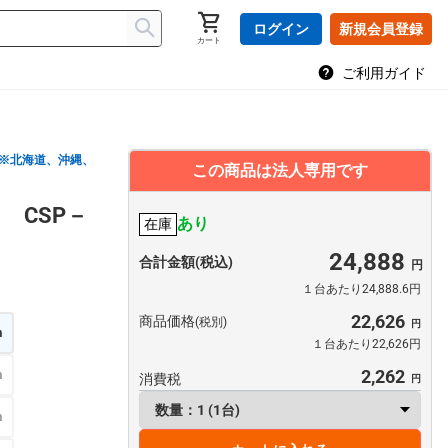
ログイン
新規会員登録
カート
ご利用ガイド
※北海道、沖縄、
この商品は法人専用です
 CSP－
あり
在庫
24,888
合計金額(税込)
１台あたり24,888.6円
22,626
商品価格
(税別)
m
１台あたり22,626円
2,262
m
消費税
m