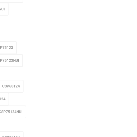
NUI
P75123
P75123NUI
CSP60124
124
CSP75124NUI