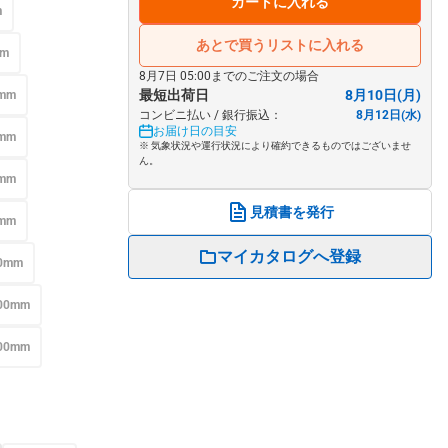
カートに入れる
m
あとで買うリストに入れる
mm
8月7日 05:00までのご注文の場合
最短出荷日
8月10日(月)
mm
コンビニ払い / 銀行振込：
8月12日(水)
お届け日の目安
mm
※ 気象状況や運行状況により確約できるものではございませ
ん。
mm
見積書を発行
mm
マイカタログへ登録
0mm
00mm
00mm