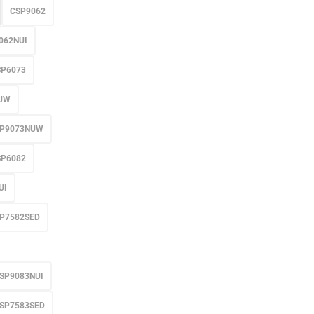
CSP9062
062NUI
SP6073
UW
P9073NUW
SP6082
UI
P7582SED
SP9083NUI
SP7583SED