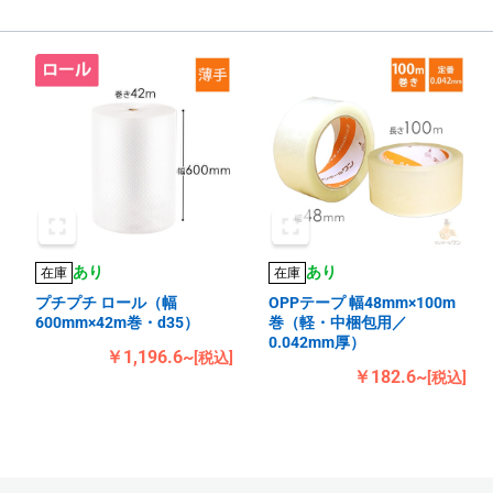
あり
あり
在庫
在庫
プチプチ ロール（幅
OPPテープ 幅48mm×100m
600mm×42m巻・d35）
巻（軽・中梱包用／
0.042mm厚）
￥1,196.6~
[税込]
￥182.6~
[税込]