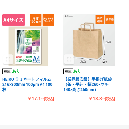
あり
あり
在庫
在庫
HEIKO ラミネートフィルム
【業界最安級】手提げ紙袋
216×303mm 100μm A4 100
（茶・平紐・幅260×マチ
枚
140×高さ260mm）
￥17.1~
￥18.3~
[税込]
[税込]