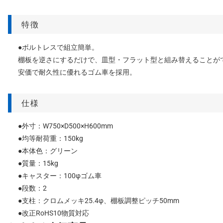
特徴
●ボルトレスで組立簡単。
棚板を逆さにするだけで、皿型・フラット型と組み替えることが
安価で耐久性に優れるゴム車を採用。
仕様
●外寸：W750×D500×H600mm
●均等耐荷重：150kg
●本体色：グリーン
●質量：15kg
●キャスター：100φゴム車
●段数：2
●支柱：クロムメッキ25.4φ、棚板調整ピッチ50mm
●改正RoHS10物質対応