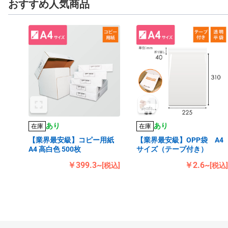
おすすめ人気商品
あり
あり
在庫
在庫
【業界最安級】コピー用紙
【業界最安級】OPP袋 A4
A4 高白色 500枚
サイズ（テープ付き）
￥399.3~
￥2.6~
[税込]
[税込]