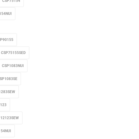
CSP75154
154NUI
P90155
CSP75155SED
CSP1083NUI
SP1083SE
1283SEW
123
P12123SEW
154NUI