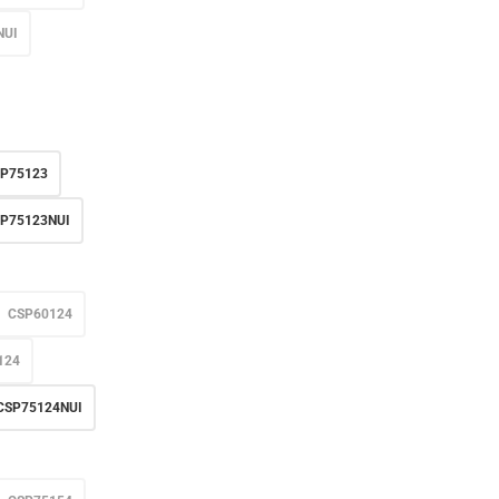
NUI
P75123
P75123NUI
CSP60124
124
CSP75124NUI