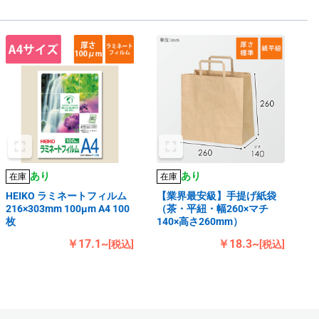
あり
あり
在庫
在庫
HEIKO ラミネートフィルム
【業界最安級】手提げ紙袋
216×303mm 100μm A4 100
（茶・平紐・幅260×マチ
枚
140×高さ260mm）
￥17.1~
￥18.3~
[税込]
[税込]