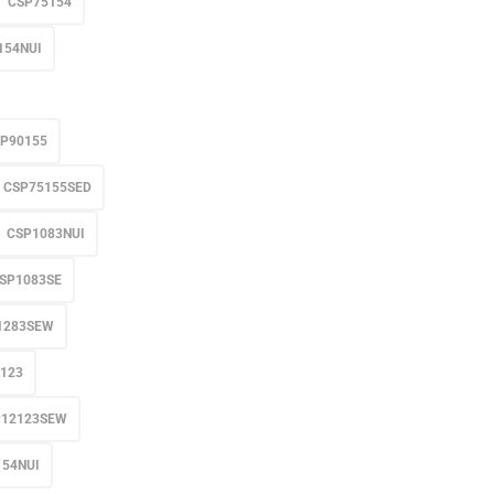
CSP75154
154NUI
P90155
CSP75155SED
CSP1083NUI
SP1083SE
1283SEW
123
P12123SEW
154NUI