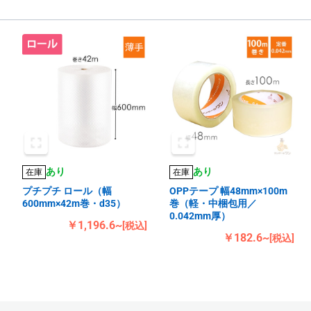
あり
あり
在庫
在庫
プチプチ ロール（幅
OPPテープ 幅48mm×100m
600mm×42m巻・d35）
巻（軽・中梱包用／
0.042mm厚）
￥1,196.6~
[税込]
￥182.6~
[税込]