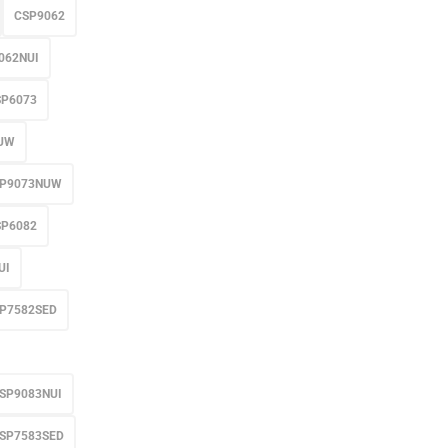
CSP9062
062NUI
SP6073
UW
P9073NUW
SP6082
UI
P7582SED
SP9083NUI
SP7583SED