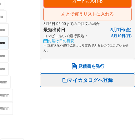
カートに入れる
m
あとで買うリストに入れる
mm
8月6日 05:00までのご注文の場合
最短出荷日
8月7日(金)
mm
コンビニ払い / 銀行振込：
8月10日(月)
お届け日の目安
mm
※ 気象状況や運行状況により確約できるものではございませ
ん。
mm
見積書を発行
mm
マイカタログへ登録
0mm
00mm
00mm