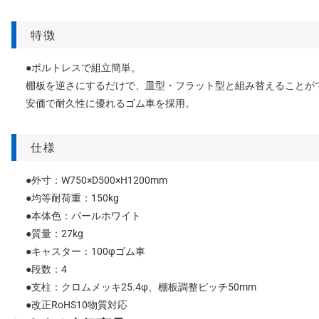
特徴
●ボルトレスで組立簡単。
棚板を逆さにするだけで、皿型・フラット型と組み替えることが
安価で耐久性に優れるゴム車を採用。
仕様
●外寸：W750×D500×H1200mm
●均等耐荷重：150kg
●本体色：パールホワイト
●質量：27kg
●キャスター：100φゴム車
●段数：4
●支柱：クロムメッキ25.4φ、棚板調整ピッチ50mm
●改正RoHS10物質対応