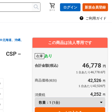
ログイン
新規会員登録
カート
ご利用ガイド
※北海道、沖縄、
この商品は法人専用です
 CSP－
あり
在庫
46,778
合計金額(税込)
１台あたり46,778.6円
42,526
商品価格
(税別)
m
１台あたり42,526円
4,252
m
消費税
m