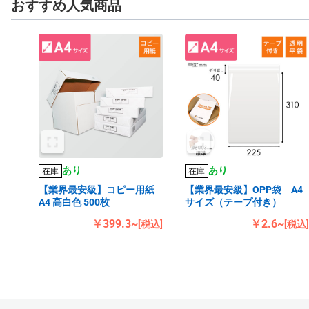
おすすめ人気商品
あり
あり
在庫
在庫
【業界最安級】コピー用紙
【業界最安級】OPP袋 A4
A4 高白色 500枚
サイズ（テープ付き）
￥399.3~
￥2.6~
[税込]
[税込]