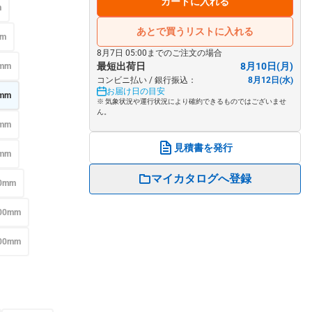
カートに入れる
m
あとで買うリストに入れる
mm
8月7日 05:00までのご注文の場合
最短出荷日
8月10日(月)
mm
コンビニ払い / 銀行振込：
8月12日(水)
お届け日の目安
mm
※ 気象状況や運行状況により確約できるものではございませ
ん。
mm
見積書を発行
mm
マイカタログへ登録
0mm
00mm
00mm