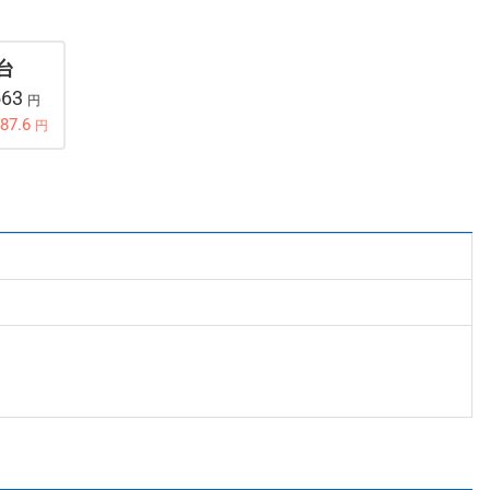
 台
563
円
87.6
円