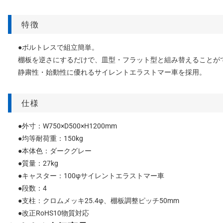
特徴
●ボルトレスで組立簡単。
棚板を逆さにするだけで、皿型・フラット型と組み替えることが
静粛性・始動性に優れるサイレントエラストマー車を採用。
仕様
●外寸：W750×D500×H1200mm
●均等耐荷重：150kg
●本体色：ダークグレー
●質量：27kg
●キャスター：100φサイレントエラストマー車
●段数：4
●支柱：クロムメッキ25.4φ、棚板調整ピッチ50mm
●改正RoHS10物質対応