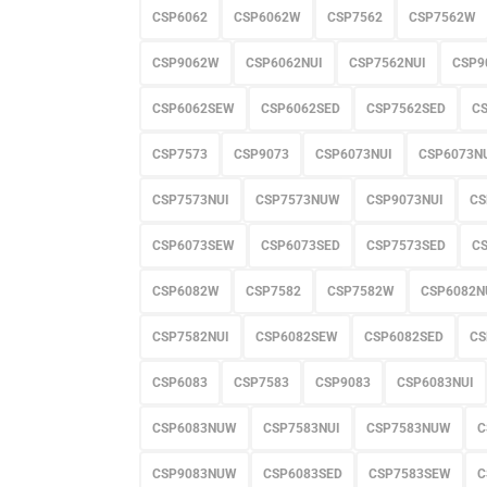
CSP6062
CSP6062W
CSP7562
CSP7562W
CSP9062W
CSP6062NUI
CSP7562NUI
CSP9
CSP6062SEW
CSP6062SED
CSP7562SED
C
CSP7573
CSP9073
CSP6073NUI
CSP6073N
CSP7573NUI
CSP7573NUW
CSP9073NUI
CS
CSP6073SEW
CSP6073SED
CSP7573SED
C
CSP6082W
CSP7582
CSP7582W
CSP6082N
CSP7582NUI
CSP6082SEW
CSP6082SED
CS
CSP6083
CSP7583
CSP9083
CSP6083NUI
CSP6083NUW
CSP7583NUI
CSP7583NUW
C
CSP9083NUW
CSP6083SED
CSP7583SEW
C