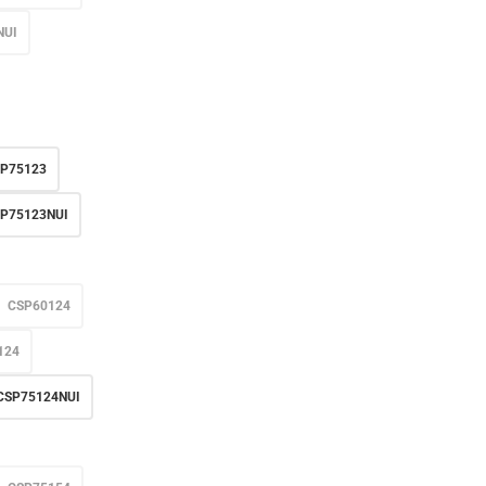
NUI
P75123
P75123NUI
CSP60124
124
CSP75124NUI