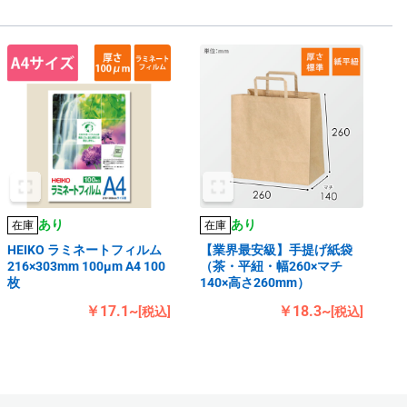
あり
あり
在庫
在庫
HEIKO ラミネートフィルム
【業界最安級】手提げ紙袋
216×303mm 100μm A4 100
（茶・平紐・幅260×マチ
枚
140×高さ260mm）
￥17.1~
￥18.3~
[税込]
[税込]