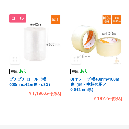
あり
あり
在庫
在庫
プチプチ ロール（幅
OPPテープ 幅48mm×100m
600mm×42m巻・d35）
巻（軽・中梱包用／
0.042mm厚）
￥1,196.6~
[税込]
￥182.6~
[税込]