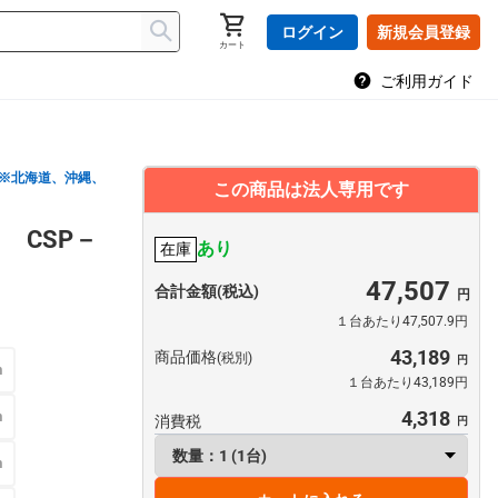
ログイン
新規会員登録
カート
ご利用ガイド
※北海道、沖縄、
この商品は法人専用です
 CSP－
あり
在庫
47,507
合計金額(税込)
１台あたり47,507.9円
43,189
商品価格
(税別)
m
１台あたり43,189円
4,318
m
消費税
m