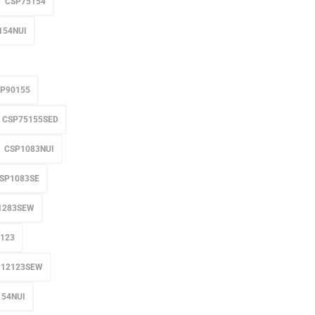
CSP75154
154NUI
P90155
CSP75155SED
CSP1083NUI
SP1083SE
1283SEW
123
P12123SEW
154NUI