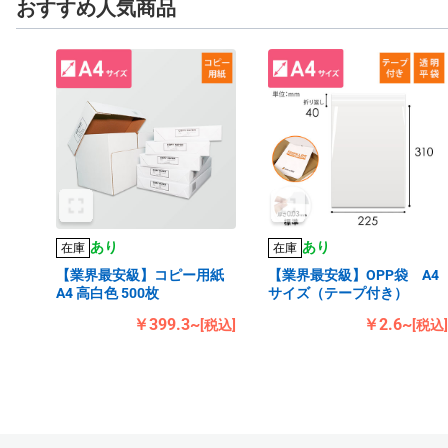
おすすめ人気商品
あり
あり
在庫
在庫
【業界最安級】コピー用紙
【業界最安級】OPP袋 A4
A4 高白色 500枚
サイズ（テープ付き）
￥399.3~
￥2.6~
[税込]
[税込]