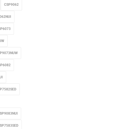
CSP9062
062NUI
SP6073
UW
P9073NUW
SP6082
UI
P7582SED
SP9083NUI
SP7583SED