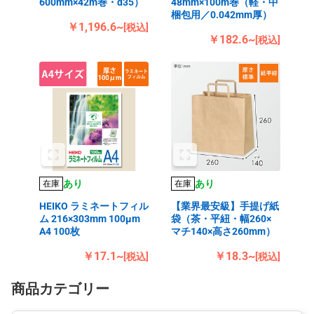
600mm×42m巻・d35）
48mm×100m巻（軽・中
梱包用／0.042mm厚）
￥1,196.6~
[税込]
￥182.6~
[税込]
あり
あり
在庫
在庫
HEIKO ラミネートフィル
【業界最安級】手提げ紙
ム 216×303mm 100μm
袋（茶・平紐・幅260×
A4 100枚
マチ140×高さ260mm）
￥17.1~
￥18.3~
[税込]
[税込]
商品カテゴリー