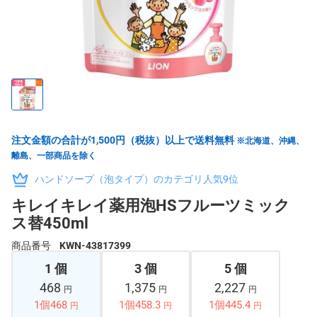
注文金額の合計が1,500円（税抜）以上で送料無料
※北海道、沖縄、
離島、一部商品を除く
ハンドソープ（泡タイプ）のカテゴリ人気9位
キレイキレイ薬用泡HSフルーツミック
ス替450ml
商品番号
KWN-43817399
1 個
3 個
5 個
468
1,375
2,227
円
円
円
1個468
1個458.3
1個445.4
円
円
円