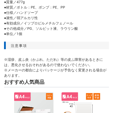
●質量／477g
●材質／ボトル：PE、ポンプ：PE、PP
●仕様／ハンドソープ
●液性／弱アルカリ性
●有効成分／イソプロピルメチルフェノール
●その他成分／PG、ソルビット液、ラウリン酸
●単位／1個
注意事項
※湿疹、皮ふ炎（かぶれ、ただれ）等の皮ふ障害があるときに
は、悪化させるおそれがあるので使わないでください。
※メーカーの都合によりパッケージが予告なく変更される場合が
あります。
おすすめ人気商品