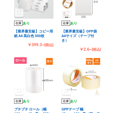
あり
あり
在庫
在庫
【業界最安級】コピー用
【業界最安級】OPP袋
紙 A4 高白色 500枚
A4サイズ（テープ付
き）
￥399.3~
[税込]
￥2.6~
[税込]
あり
あり
在庫
在庫
プチプチ ロール（幅
OPPテープ 幅