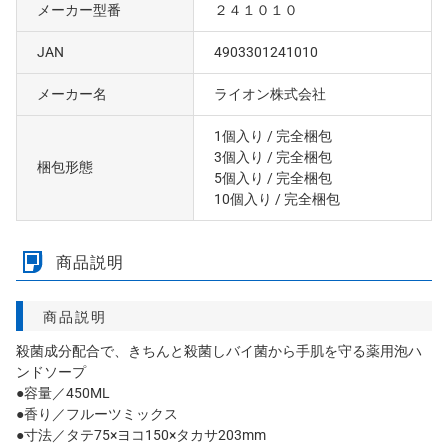
メーカー型番
２４１０１０
JAN
4903301241010
メーカー名
ライオン株式会社
1個入り
/ 完全梱包
3個入り
/ 完全梱包
梱包形態
5個入り
/ 完全梱包
10個入り
/ 完全梱包
商品説明
商品説明
殺菌成分配合で、きちんと殺菌しバイ菌から手肌を守る薬用泡ハ
ンドソープ
●容量／450ML
●香り／フルーツミックス
●寸法／タテ75×ヨコ150×タカサ203mm