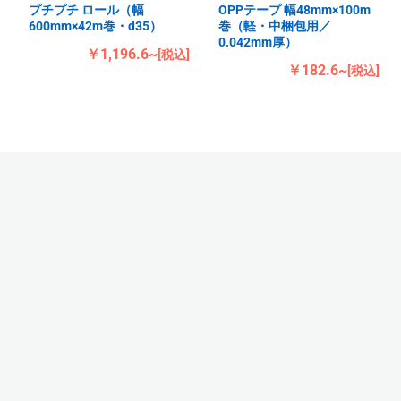
プチプチ ロール（幅
OPPテープ 幅48mm×100m
600mm×42m巻・d35）
巻（軽・中梱包用／
0.042mm厚）
￥1,196.6~
[税込]
￥182.6~
[税込]