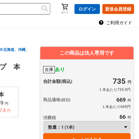
ログイン
新規会員登録
カート
ご利用ガイド
※北海道、沖縄、
この商品は法人専用です
プ 本
あり
在庫
735
合計金額(税込)
１本あたり735.9円
 本
669
商品価格
(税別)
89
円
１本あたり669円
7.8
円
66
消費税