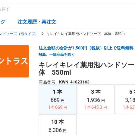
ログ
注文履歴・再注文
ンドソープ（泡タイプ）
キレイキレイ薬用泡ハンドソープ 本体 550ml
注文金額の合計が1,500円（税抜）以上で送料無料
離島、一部商品を除く
キレイキレイ薬用泡ハンドソー
体 550ml
商品番号
KWN-41823163
1 本
3 本
5
669
1,936
3,1
円
円
1本669
1本645.3
1本63
円
円
10 本
6,306
円