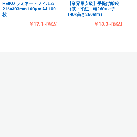
HEIKO ラミネートフィルム
【業界最安級】手提げ紙袋
216×303mm 100μm A4 100
（茶・平紐・幅260×マチ
枚
140×高さ260mm）
￥17.1~
￥18.3~
[税込]
[税込]