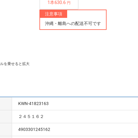
1本630.6
円
注意事項
沖縄・離島への配送不可です
ルを乗せると拡大
KWN-41823163
２４５１６２
4903301245162