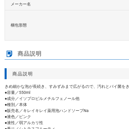
メーカー名
梱包形態
商品説明
商品説明
きめ細かな泡が長続き、すみずみまで広がるので、汚れとバイ菌を
●容量／550ml
●成分／イソプロピルメチルフェノール他
●種別／本体
●販売名／キレイキレイ薬用泡ハンドソープNa
●液色／ピンク
●液性／弱アルカリ性
●香り／シトラスフルーティ