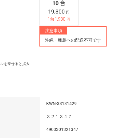
10 台
19,300
円
1台1,930
円
注意事項
沖縄・離島への配送不可です
ルを乗せると拡大
KWN-33131429
３２１３４７
4903301321347