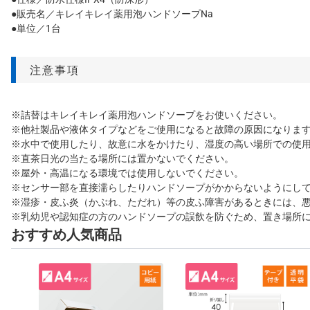
●販売名／キレイキレイ薬用泡ハンドソープNa
●単位／1台
注意事項
※詰替はキレイキレイ薬用泡ハンドソープをお使いください。
※他社製品や液体タイプなどをご使用になると故障の原因になりま
※水中で使用したり、故意に水をかけたり、湿度の高い場所での使
※直茶日光の当たる場所には置かないでください。
※屋外・高温になる環境では使用しないでください。
※センサー部を直接濡らしたりハンドソープがかからないようにし
※湿疹・皮ふ炎（かぶれ、ただれ）等の皮ふ障害があるときには、
※乳幼児や認知症の方のハンドソープの誤飲を防ぐため、置き場所
おすすめ人気商品