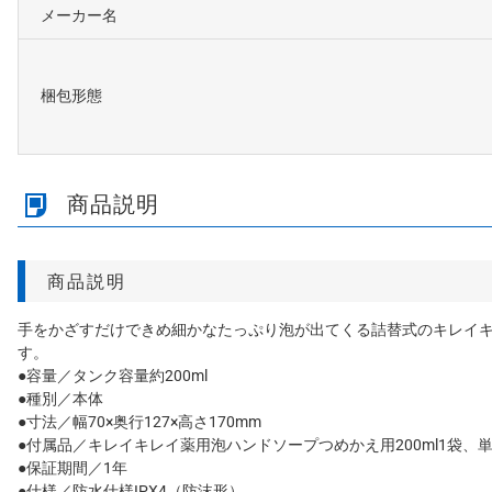
メーカー名
梱包形態
商品説明
商品説明
手をかざすだけできめ細かなたっぷり泡が出てくる詰替式のキレイ
す。
●容量／タンク容量約200ml
●種別／本体
●寸法／幅70×奥行127×高さ170mm
●付属品／キレイキレイ薬用泡ハンドソープつめかえ用200ml1袋、
●保証期間／1年
●仕様／防水仕様IPX4（防沫形）