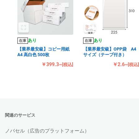
あり
あり
在庫
在庫
【業界最安級】コピー用紙
【業界最安級】OPP袋 A4
A4 高白色 500枚
サイズ（テープ付き）
￥399.3~
￥2.6~
[税込]
[税込]
関連のサービス
ノバセル（広告のプラットフォーム）