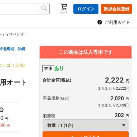
ログイン
新規会員登録
カート
ご利用ガイド
トディスペンサー
※北海道、沖縄、
この商品は法人専用です
カテゴリ人気1
あり
在庫
2,222
合計金額(税込)
用オート
１台あたり2,222円
2,020
商品価格
(税別)
１台あたり2,020円
 台
202
消費税
00
円
980
円