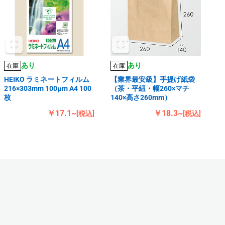
あり
あり
在庫
在庫
HEIKO ラミネートフィルム
【業界最安級】手提げ紙袋
216×303mm 100μm A4 100
（茶・平紐・幅260×マチ
枚
140×高さ260mm）
￥17.1~
￥18.3~
[税込]
[税込]