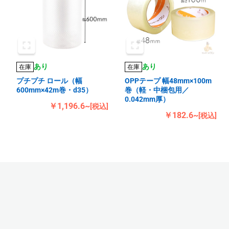
あり
あり
在庫
在庫
プチプチ ロール（幅
OPPテープ 幅48mm×100m
600mm×42m巻・d35）
巻（軽・中梱包用／
0.042mm厚）
￥1,196.6~
[税込]
￥182.6~
[税込]