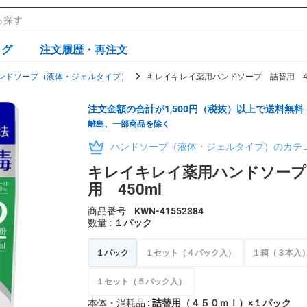
ログ
注文履歴・再注文
ンドソープ（液体・ジェルタイプ）
キレイキレイ薬用ハンドソープ 詰替用 45
注文金額の合計が1,500円（税抜）以上で送料無料
離島、一部商品を除く
ハンドソープ（液体・ジェルタイプ）のカテ
キレイキレイ薬用ハンドソープ
用 450ml
商品番号
KWN-41552384
数量
: １パック
１パック
１セット（４パック入）
１箱（３本入
１セット（５パック入）
本体・消耗品
: 詰替用（４５０ｍｌ）×１パック