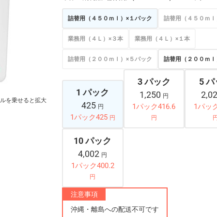
詰替用（４５０ｍｌ）×１パック
詰替用（４５０ｍｌ
業務用（４Ｌ）×３本
業務用（４Ｌ）×１本
詰替用（２００ｍｌ）×５パック
詰替用（２００ｍｌ
3 パック
5 
1 パック
1,250
2,0
円
ルを乗せると拡大
425
1パック416.6
1パック
円
1パック425
円
円
10 パック
4,002
円
1パック400.2
円
注意事項
沖縄・離島への配送不可です