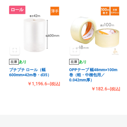
あり
あり
在庫
在庫
プチプチ ロール（幅
OPPテープ 幅48mm×100m
600mm×42m巻・d35）
巻（軽・中梱包用／
0.042mm厚）
￥1,196.6~
[税込]
￥182.6~
[税込]