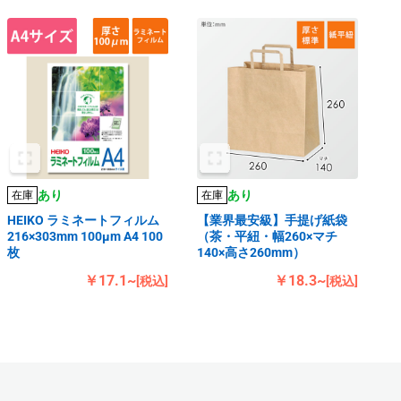
あり
あり
在庫
在庫
HEIKO ラミネートフィルム
【業界最安級】手提げ紙袋
216×303mm 100μm A4 100
（茶・平紐・幅260×マチ
枚
140×高さ260mm）
￥17.1~
￥18.3~
[税込]
[税込]