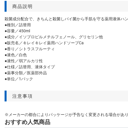
商品説明
殺菌成分配合で、きちんと殺菌しバイ菌から手肌を守る薬用液体ハン
●種別／詰替用
●容量／450ml
●成分／イソプロピルメチルフェノール、グリセリン他
●販売名／キレイキレイ薬用ハンドソープCa
●香り／シトラスフルーティ
●液色／白色
●液性／弱アルカリ性
●仕様／詰替用、液体タイプ
●薬事分類／医薬部外品
●単位／1パック
注意事項
※メーカーの都合によりパッケージが予告なく変更される場合があ
おすすめ人気商品