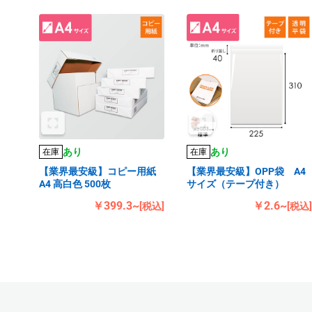
あり
あり
在庫
在庫
【業界最安級】コピー用紙
【業界最安級】OPP袋 A4
A4 高白色 500枚
サイズ（テープ付き）
￥399.3~
￥2.6~
[税込]
[税込]