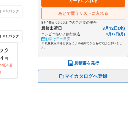
カートに入れる
）×４パック
あとで買うリストに入れる
8月10日 05:00までのご注文の場合
最短出荷日
8月12日(水)
コンビニ払い / 銀行振込：
8月17日(月)
）×１パック
お届け日の目安
※ 気象状況や運行状況により確約できるものではございませ
ん。
パック
24
円
見積書を発行
404.8
円
マイカタログへ登録