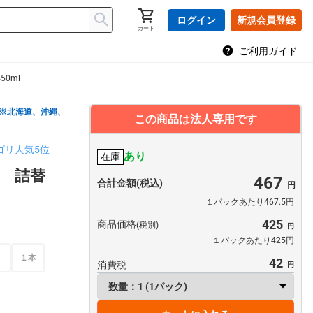
ログイン
新規会員登録
カート
ご利用ガイド
0ml
※北海道、沖縄、
この商品は法人専用です
ゴリ人気5位
あり
在庫
 詰替
467
合計金額(税込)
１パックあたり467.5円
425
商品価格
(税別)
１パックあたり425円
）
１本
42
消費税