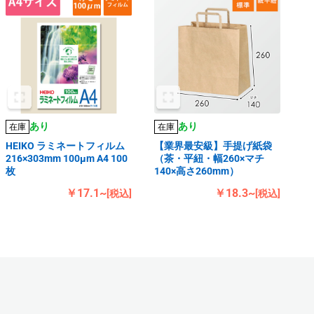
あり
あり
在庫
在庫
HEIKO ラミネートフィルム
【業界最安級】手提げ紙袋
216×303mm 100μm A4 100
（茶・平紐・幅260×マチ
枚
140×高さ260mm）
￥17.1~
￥18.3~
[税込]
[税込]