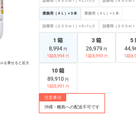
詰替用（４５０ｍｌ）×１パック
詰替用（４５０ｍｌ
業務用（４Ｌ）×３本
業務用（４Ｌ）×１本
詰替用（２００ｍｌ）×５パック
詰替用（２００ｍｌ
1 箱
3 箱
5
8,994
26,979
44,
円
円
1箱8,994
1箱8,993
1箱8,
円
円
ルを乗せると拡大
10 箱
89,910
円
1箱8,991
円
注意事項
沖縄・離島への配送不可です