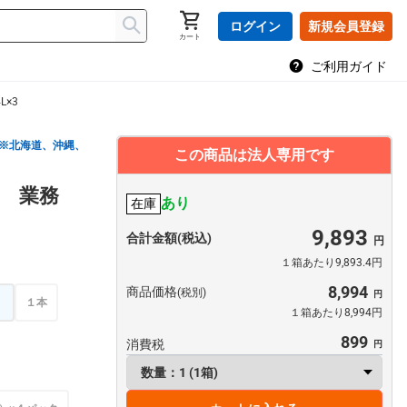
ログイン
新規会員登録
カート
ご利用ガイド
×3
※北海道、沖縄、
この商品は法人専用です
 業務
あり
在庫
9,893
合計金額(税込)
１箱あたり9,893.4円
8,994
商品価格
(税別)
）
１本
１箱あたり8,994円
899
消費税