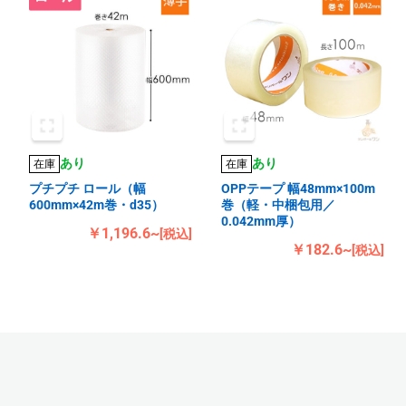
あり
あり
在庫
在庫
プチプチ ロール（幅
OPPテープ 幅48mm×100m
600mm×42m巻・d35）
巻（軽・中梱包用／
0.042mm厚）
￥1,196.6~
[税込]
￥182.6~
[税込]