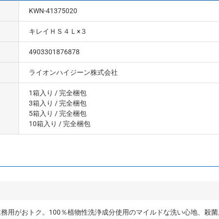
KWN-41375020
キレイＨＳ４Ｌ×３
4903301876878
ライオンハイジーン株式会社
1箱入り
/ 完全梱包
3箱入り
/ 完全梱包
5箱入り
/ 完全梱包
10箱入り
/ 完全梱包
務用がおトク。100％植物性洗浄成分使用のマイルドな洗い心地、殺