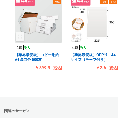
あり
あり
在庫
在庫
【業界最安級】コピー用紙
【業界最安級】OPP袋 A4
A4 高白色 500枚
サイズ（テープ付き）
￥399.3~
￥2.6~
[税込]
[税込]
関連のサービス