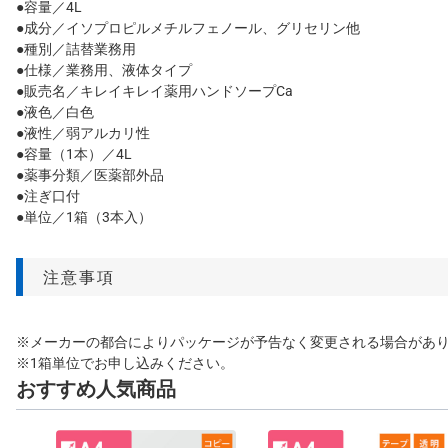
●容量／4L
●成分／イソプロピルメチルフェノール、グリセリン他
●種別／詰替業務用
●仕様／業務用、液体タイプ
●販売名／キレイキレイ薬用ハンドソープCa
●液色／白色
●液性／弱アルカリ性
●容量（1本）／4L
●薬事分類／医薬部外品
●注ぎ口付
●単位／1箱（3本入）
注意事項
※メーカーの都合によりパッケージが予告なく変更される場合があ
※1箱単位でお申し込みください。
おすすめ人気商品