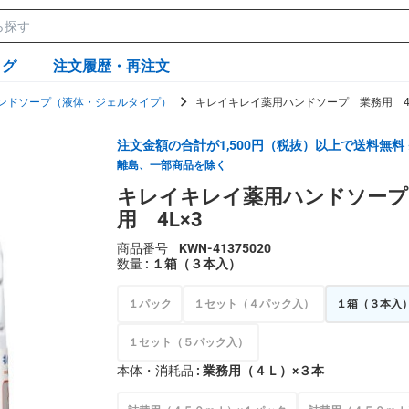
ログ
注文履歴・再注文
ンドソープ（液体・ジェルタイプ）
キレイキレイ薬用ハンドソープ 業務用 4L
注文金額の合計が1,500円（税抜）以上で送料無料
離島、一部商品を除く
キレイキレイ薬用ハンドソープ
用 4L×3
商品番号
KWN-41375020
数量
: １箱（３本入）
１パック
１セット（４パック入）
１箱（３本入
１セット（５パック入）
本体・消耗品
: 業務用（４Ｌ）×３本