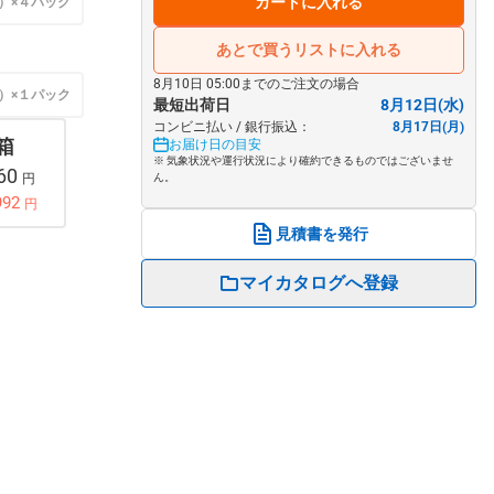
カートに入れる
）×４パック
あとで買うリストに入れる
8月10日 05:00までのご注文の場合
）×１パック
最短出荷日
8月12日(水)
コンビニ払い / 銀行振込：
8月17日(月)
 箱
お届け日の目安
※ 気象状況や運行状況により確約できるものではございませ
960
円
ん。
992
円
見積書を発行
マイカタログへ登録