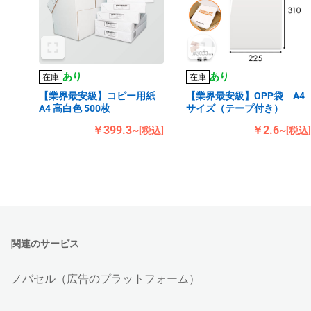
あり
あり
在庫
在庫
【業界最安級】コピー用紙
【業界最安級】OPP袋 A4
A4 高白色 500枚
サイズ（テープ付き）
￥399.3~
￥2.6~
[税込]
[税込]
関連のサービス
ノバセル（広告のプラットフォーム）