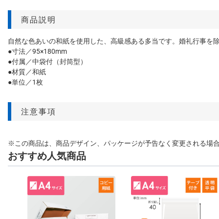
商品説明
自然な色あいの和紙を使用した、高級感ある多当です。婚礼行事を
●寸法／95×180mm
●付属／中袋付（封筒型）
●材質／和紙
●単位／1枚
注意事項
※この商品は、商品デザイン、パッケージが予告なく変更される場
おすすめ人気商品