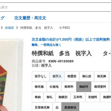
ログ
注文履歴・再注文
祝儀袋
特撰和紙 多当 祝字入 タ-P802
注文金額の合計が1,500円（税抜）以上で送料無料
離島、一部商品を除く
特撰和紙 多当 祝字入 タ-P
商品番号
KWN-49169089
仕様
: 祝字入
祝字なし
祝字入
御霊前
御仏前
御見舞
御布施
白無地
御車料
御経料
御塔婆料
奉納
御礼
御餞別
玉串料
初穂料
御膳
災害御見舞
志
新築御祝