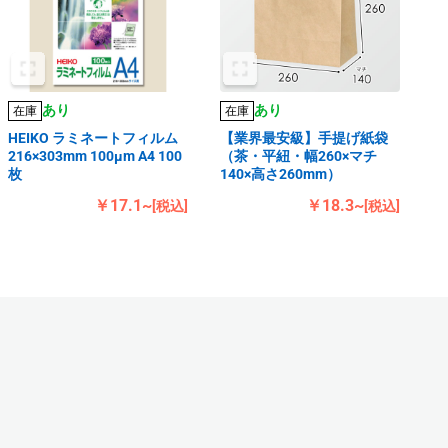
あり
あり
在庫
在庫
HEIKO ラミネートフィルム
【業界最安級】手提げ紙袋
216×303mm 100μm A4 100
（茶・平紐・幅260×マチ
枚
140×高さ260mm）
￥17.1~
￥18.3~
[税込]
[税込]