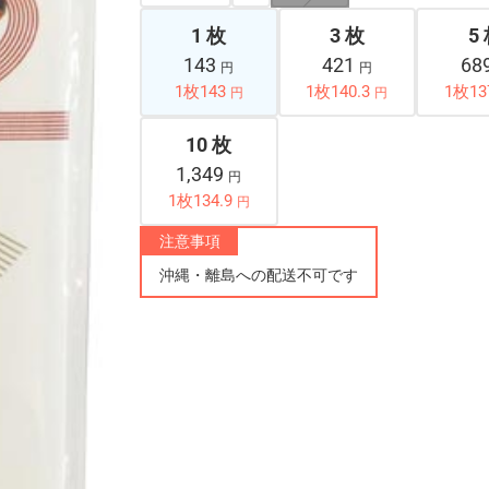
1 枚
3 枚
5
143
421
68
円
円
1枚143
1枚140.3
1枚13
円
円
10 枚
1,349
円
1枚134.9
円
注意事項
沖縄・離島への配送不可です