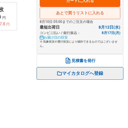
カートに入れる
 枚
あとで買うリストに入れる
9
円
8月10日 05:00までのご注文の場合
7.8
円
最短出荷日
8月12日(水)
コンビニ払い / 銀行振込：
8月17日(月)
お届け日の目安
※ 気象状況や運行状況により確約できるものではございませ
ん。
見積書を発行
マイカタログへ登録