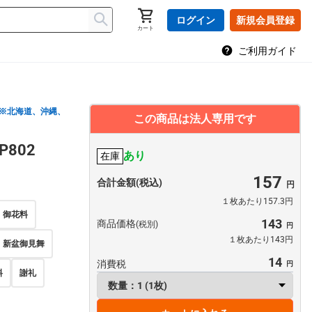
ログイン
新規会員登録
カート
ご利用ガイド
※北海道、沖縄、
この商品は法人専用です
802
あり
在庫
157
合計金額(税込)
１枚あたり157.3円
御花料
143
商品価格
(税別)
１枚あたり143円
新盆御見舞
14
消費税
料
謝礼