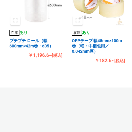
あり
あり
在庫
在庫
プチプチ ロール（幅
OPPテープ 幅48mm×100m
600mm×42m巻・d35）
巻（軽・中梱包用／
0.042mm厚）
￥1,196.6~
[税込]
￥182.6~
[税込]