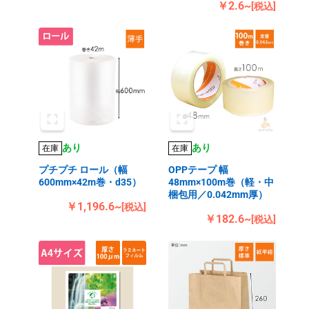
￥2.6~
[税込]
あり
あり
在庫
在庫
プチプチ ロール（幅
OPPテープ 幅
600mm×42m巻・d35）
48mm×100m巻（軽・中
梱包用／0.042mm厚）
￥1,196.6~
[税込]
￥182.6~
[税込]