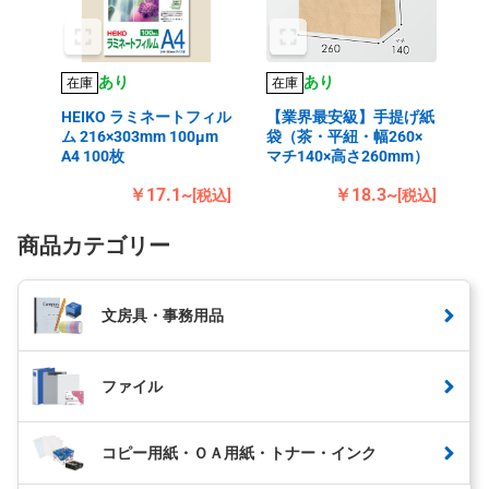
あり
あり
在庫
在庫
HEIKO ラミネートフィル
【業界最安級】手提げ紙
ム 216×303mm 100μm
袋（茶・平紐・幅260×
A4 100枚
マチ140×高さ260mm）
￥17.1~
￥18.3~
[税込]
[税込]
商品カテゴリー
文房具・事務用品
ファイル
コピー用紙・ＯＡ用紙・トナー・インク