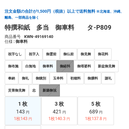
注文金額の合計が1,500円（税抜）以上で送料無料
※北海道、沖縄、
離島、一部商品を除く
特撰和紙 多当 御車料 タ-P809
商品番号
KWN-49169140
仕様
: 御車料
祝字なし
祝字入
御霊前
御仏前
御見舞
御花料
御布施
白無地
御車料
御経料
御塔婆料
新盆御見舞
奉納
御礼
御餞別
玉串料
初穂料
御膳料
謝礼
災害御見舞
志
新築御祝
1 枚
3 枚
5 枚
143
421
689
円
円
円
1枚143
1枚140.3
1枚137.8
円
円
円