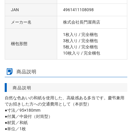
JAN
4961411108098
メーカー名
株式会社長門屋商店
1枚入り
/ 完全梱包
3枚入り
/ 完全梱包
梱包形態
5枚入り
/ 完全梱包
10枚入り
/ 完全梱包
商品説明
商品説明
自然な色あいの和紙を使用した、高級感ある多当です。慶弔兼用
でお招きした方への交通費用として（本折型）
●寸法／95×180mm
●付属／中袋付（封筒型）
●材質／和紙
●単位／1枚