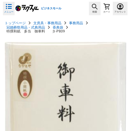
ビジネスモール
メニュー
検索
カート
アカウント
トップページ
文房具・事務用品
事務用品
冠婚葬祭用品・式典用品
香典袋
特撰和紙 多当 御車料 タ-P809