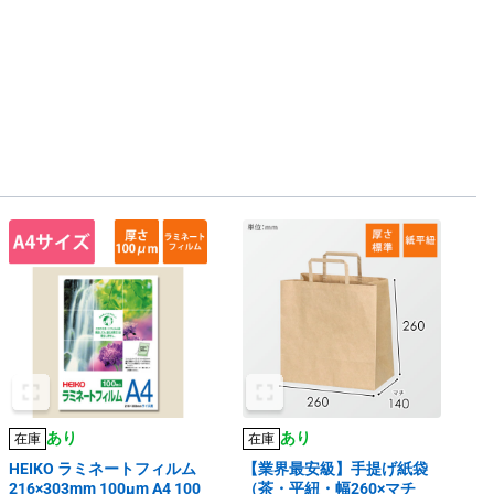
あり
あり
在庫
在庫
HEIKO ラミネートフィルム
【業界最安級】手提げ紙袋
216×303mm 100μm A4 100
（茶・平紐・幅260×マチ