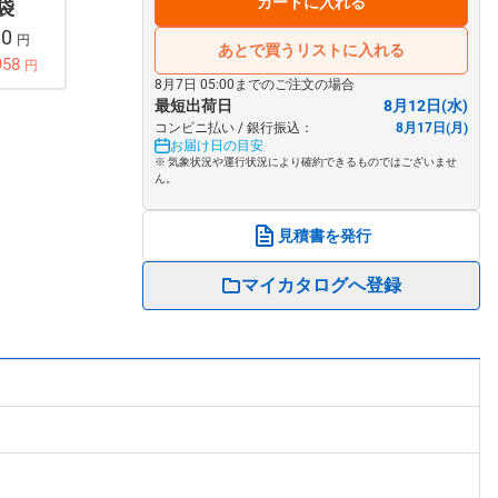
カートに入れる
 袋
90
円
あとで買うリストに入れる
958
円
8月7日 05:00までのご注文の場合
最短出荷日
8月12日(水)
コンビニ払い / 銀行振込：
8月17日(月)
お届け日の目安
※ 気象状況や運行状況により確約できるものではございませ
ん。
見積書を発行
マイカタログへ登録