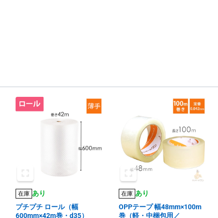
あり
あり
在庫
在庫
プチプチ ロール（幅
OPPテープ 幅48mm×100m
600mm×42m巻・d35）
巻（軽・中梱包用／