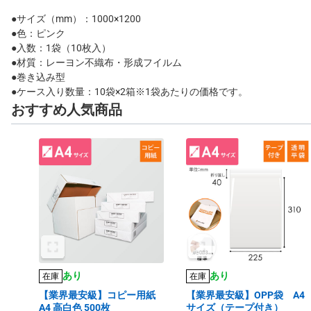
●サイズ（mm）：1000×1200
●色：ピンク
●入数：1袋（10枚入）
●材質：レーヨン不織布・形成フイルム
●巻き込み型
●ケース入り数量：10袋×2箱※1袋あたりの価格です。
おすすめ人気商品
あり
あり
在庫
在庫
【業界最安級】コピー用紙
【業界最安級】OPP袋 A4
A4 高白色 500枚
サイズ（テープ付き）