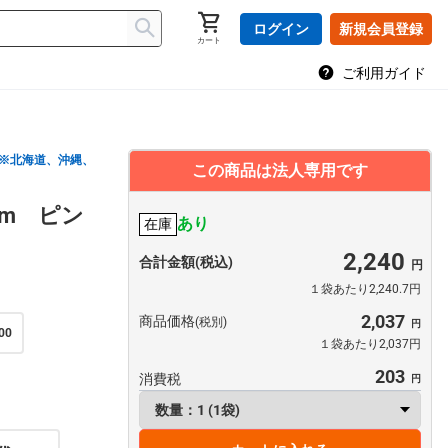
ログイン
新規会員登録
カート
ご利用ガイド
※北海道、沖縄、
この商品は法人専用です
mm ピン
あり
在庫
2,240
合計金額(税込)
１袋あたり2,240.7円
2,037
商品価格
(税別)
00
１袋あたり2,037円
203
消費税