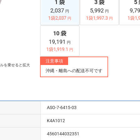
1 袋
3 袋
5
2,037
5,992
9,7
円
円
1袋2,037
1袋1,997.3
1袋1,
円
円
10 袋
19,191
円
1袋1,919.1
円
注意事項
ルを乗せると拡大
沖縄・離島への配送不可です
ASO-7-6415-03
K4A1012
4560144032351