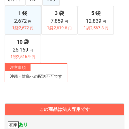
1 袋
3 袋
5 袋
2,672
7,859
12,839
円
円
円
1袋2,672
1袋2,619.6
1袋2,567.8
円
円
円
10 袋
25,169
円
1袋2,516.9
円
注意事項
沖縄・離島への配送不可です
この商品は法人専用です
あり
在庫