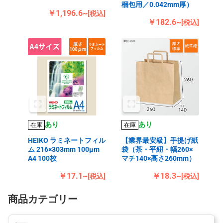
梱包用／0.042mm厚）
￥1,196.6~
[税込]
￥182.6~
[税込]
あり
あり
在庫
在庫
HEIKO ラミネートフィル
【業界最安級】手提げ紙
ム 216×303mm 100μm
袋（茶・平紐・幅260×
A4 100枚
マチ140×高さ260mm）
￥17.1~
￥18.3~
[税込]
[税込]
商品カテゴリー