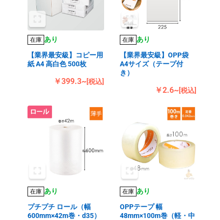
あり
あり
在庫
在庫
【業界最安級】コピー用
【業界最安級】OPP袋
紙 A4 高白色 500枚
A4サイズ（テープ付
き）
￥399.3~
[税込]
￥2.6~
[税込]
あり
あり
在庫
在庫
プチプチ ロール（幅
OPPテープ 幅
600mm×42m巻・d35）
48mm×100m巻（軽・中