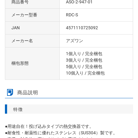
商品番号
ASO-2-947-01
メーカー型番
RDC-S
JAN
4571110725092
メーカー名
アズワン
1個入り
/ 完全梱包
3個入り
/ 完全梱包
梱包形態
5個入り
/ 完全梱包
10個入り
/ 完全梱包
商品説明
特徴
●用途自在！投げ込みタイプの熱交換器です。
●耐食性・耐薬性に優れたステンレス（SUS304）製です。