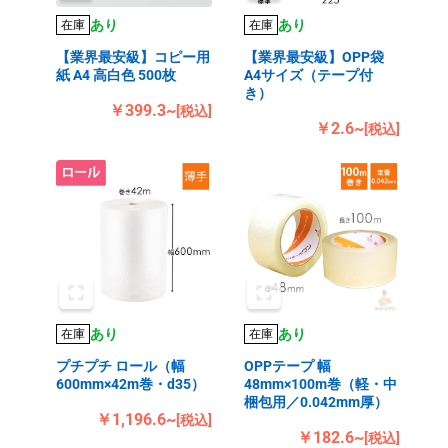
あり
あり
在庫
在庫
【業界最安級】コピー用
【業界最安級】OPP袋
紙 A4 高白色 500枚
A4サイズ（テープ付
き）
￥399.3~
[税込]
￥2.6~
[税込]
あり
あり
在庫
在庫
プチプチ ロール（幅
OPPテープ 幅
600mm×42m巻・d35）
48mm×100m巻（軽・中
梱包用／0.042mm厚）
￥1,196.6~
[税込]
￥182.6~
[税込]