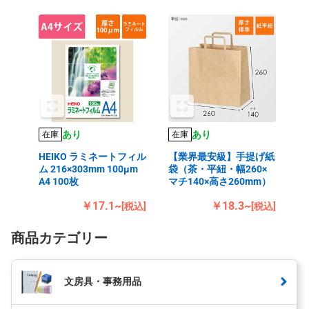
あり
あり
在庫
在庫
HEIKO ラミネートフィル
【業界最安級】手提げ紙
ム 216×303mm 100μm
袋（茶・平紐・幅260×
A4 100枚
マチ140×高さ260mm）
￥17.1~
￥18.3~
[税込]
[税込]
商品カテゴリー
文房具・事務用品