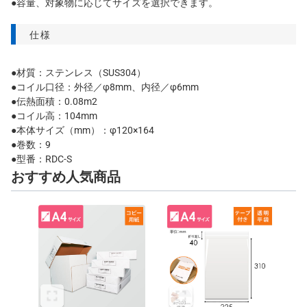
●容量、対象物に応じてサイズを選択できます。
仕様
●材質：ステンレス（SUS304）
●コイル口径：外径／φ8mm、内径／φ6mm
●伝熱面積：0.08m2
●コイル高：104mm
●本体サイズ（mm）：φ120×164
●巻数：9
●型番：RDC-S
おすすめ人気商品