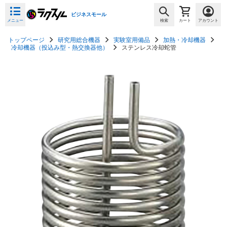
ビジネスモール
メニュー
検索
カート
アカウント
トップページ
研究用総合機器
実験室用備品
加熱・冷却機器
冷却機器（投込み型・熱交換器他）
ステンレス冷却蛇管