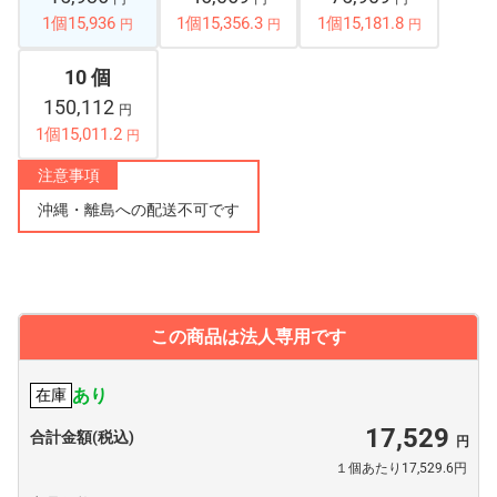
1個15,936
1個15,356.3
1個15,181.8
円
円
円
10 個
150,112
円
1個15,011.2
円
注意事項
沖縄・離島への配送不可です
この商品は法人専用です
あり
在庫
17,529
合計金額(税込)
１個あたり17,529.6円