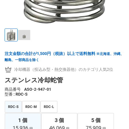
注文金額の合計が1,500円（税抜）以上で送料無料
※北海道、沖縄、
離島、一部商品を除く
冷却機器（投込み型・熱交換器他）のカテゴリ人気2位
ステンレス冷却蛇管
商品番号
ASO-2-947-01
型番
: RDC-S
RDC-S
RDC-M
RDC-L
1 個
3 個
5 個
15,936
46,069
75,909
円
円
円