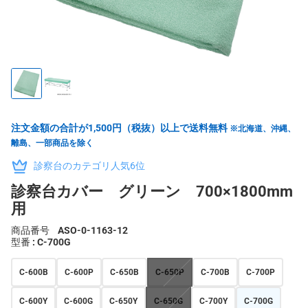
注文金額の合計が1,500円（税抜）以上で送料無料
※北海道、沖縄、
離島、一部商品を除く
診察台のカテゴリ人気6位
診察台カバー グリーン 700×1800mm
用
商品番号
ASO-0-1163-12
型番
: C-700G
C-600B
C-600P
C-650B
C-650P
C-700B
C-700P
C-600Y
C-600G
C-650Y
C-650G
C-700Y
C-700G