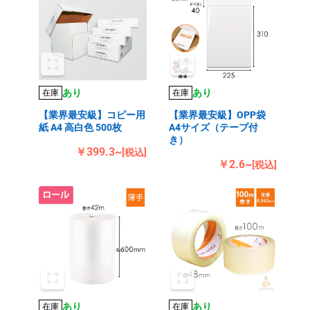
あり
あり
在庫
在庫
【業界最安級】コピー用
【業界最安級】OPP袋
紙 A4 高白色 500枚
A4サイズ（テープ付
き）
￥399.3~
[税込]
￥2.6~
[税込]
あり
あり
在庫
在庫