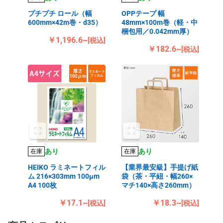
プチプチ ロール（幅
OPPテープ 幅
600mm×42m巻・d35）
48mm×100m巻（軽・中
梱包用／0.042mm厚）
￥1,196.6~
[税込]
￥182.6~
[税込]
あり
あり
在庫
在庫
HEIKO ラミネートフィル
【業界最安級】手提げ紙
ム 216×303mm 100μm
袋（茶・平紐・幅260×
A4 100枚
マチ140×高さ260mm）
￥17.1~
￥18.3~
[税込]
[税込]