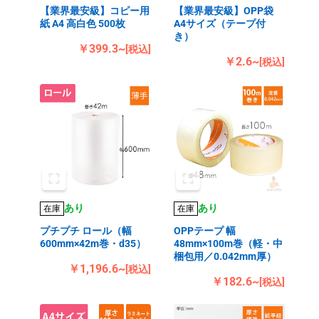
【業界最安級】コピー用
【業界最安級】OPP袋
紙 A4 高白色 500枚
A4サイズ（テープ付
き）
￥399.3~
[税込]
￥2.6~
[税込]
あり
あり
在庫
在庫
プチプチ ロール（幅
OPPテープ 幅
600mm×42m巻・d35）
48mm×100m巻（軽・中
梱包用／0.042mm厚）
￥1,196.6~
[税込]
￥182.6~
[税込]