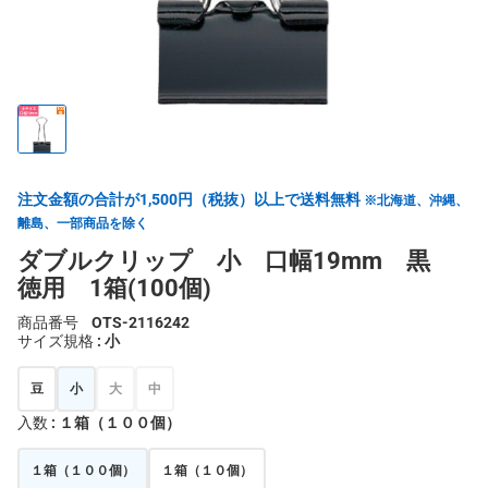
注文金額の合計が1,500円（税抜）以上で送料無料
※北海道、沖縄、
離島、一部商品を除く
ダブルクリップ 小 口幅19mm 黒
徳用 1箱(100個)
商品番号
OTS-2116242
サイズ規格
: 小
豆
小
大
中
入数
: １箱（１００個）
１箱（１００個）
１箱（１０個）