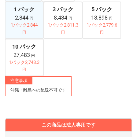
1 パック
3 パック
5 パック
2,844
8,434
13,898
円
円
円
1パック2,844
1パック2,811.3
1パック2,779.6
円
円
円
10 パック
27,483
円
1パック2,748.3
円
注意事項
沖縄・離島への配送不可です
この商品は法人専用です