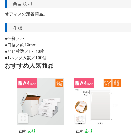
商品説明
オフィスの定番商品。
仕様
●仕様／小
●口幅／約19mm
●とじ枚数／1～40枚
●1パック入数／100個
おすすめ人気商品
あり
あり
在庫
在庫