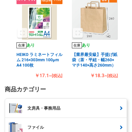
あり
あり
在庫
在庫
HEIKO ラミネートフィル
【業界最安級】手提げ紙
ム 216×303mm 100μm
袋（茶・平紐・幅260×
A4 100枚
マチ140×高さ260mm）
￥17.1~
￥18.3~
[税込]
[税込]
商品カテゴリー
文房具・事務用品
ファイル