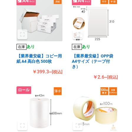
あり
あり
在庫
在庫
【業界最安級】コピー用
【業界最安級】OPP袋
紙 A4 高白色 500枚
A4サイズ（テープ付
き）
￥399.3~
[税込]
￥2.6~
[税込]