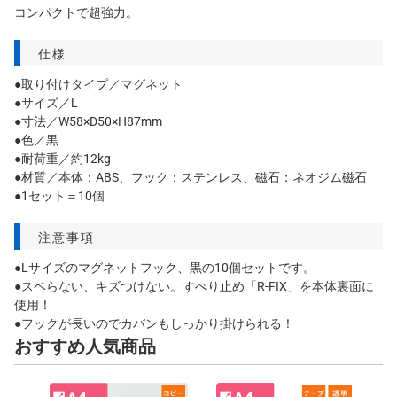
コンパクトで超強力。
仕様
●取り付けタイプ／マグネット
●サイズ／L
●寸法／W58×D50×H87mm
●色／黒
●耐荷重／約12kg
●材質／本体：ABS、フック：ステンレス、磁石：ネオジム磁石
●1セット＝10個
注意事項
●Lサイズのマグネットフック、黒の10個セットです。
●スベらない、キズつけない。すべり止め「R-FIX」を本体裏面に
使用！
●フックが長いのでカバンもしっかり掛けられる！
おすすめ人気商品