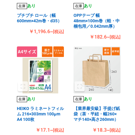
あり
あり
在庫
在庫
プチプチ ロール（幅
OPPテープ 幅
600mm×42m巻・d35）
48mm×100m巻（軽・中
梱包用／0.042mm厚）
￥1,196.6~
[税込]
￥182.6~
[税込]
あり
あり
在庫
在庫
HEIKO ラミネートフィル
【業界最安級】手提げ紙
ム 216×303mm 100μm
袋（茶・平紐・幅260×
A4 100枚
マチ140×高さ260mm）
￥17.1~
￥18.3~
[税込]
[税込]