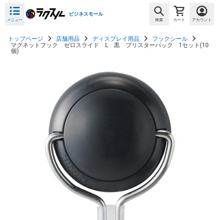
ビジネスモール
メニュー
検索
カート
アカウント
トップページ
店舗用品
ディスプレイ用品
フックシール
マグネットフック ゼロスライド L 黒 ブリスターパック 1セット(10
個)