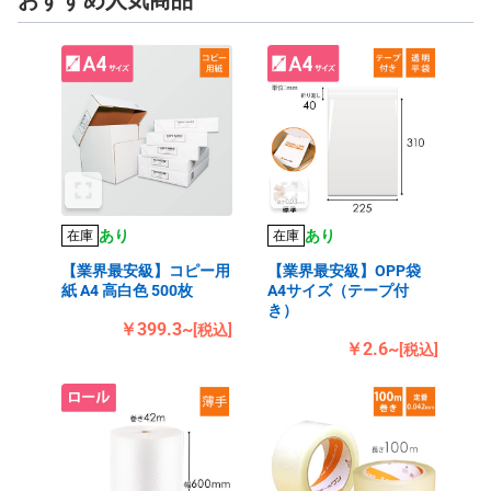
あり
あり
在庫
在庫
【業界最安級】コピー用
【業界最安級】OPP袋
紙 A4 高白色 500枚
A4サイズ（テープ付
き）
￥399.3~
[税込]
￥2.6~
[税込]