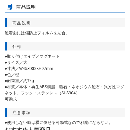
商品説明
商品説明
磁着面には傷防止フィルムを貼合。
仕様
●取り付けタイプ／マグネット
●サイズ／大
●寸法／W45×D33×H97mm
●色／橙
●耐荷重／約7kg
●材質／本体：再生ABS樹脂、磁石：ネオジウム磁石・異方性マグ
ネット、フック：ステンレス（SUS304）
可動式
注意事項
●使用しない時は横に倒せる可動式なので邪魔にならない。
おすすめ人気商品