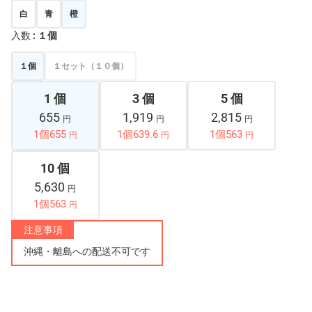
白
青
橙
入数
: １個
１個
１セット（１０個）
1 個
3 個
5 個
655
1,919
2,815
円
円
円
1個655
1個639.6
1個563
円
円
円
10 個
5,630
円
1個563
円
注意事項
沖縄・離島への配送不可です