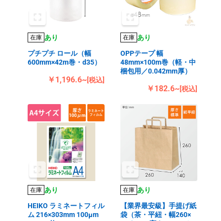
あり
あり
在庫
在庫
プチプチ ロール（幅
OPPテープ 幅
600mm×42m巻・d35）
48mm×100m巻（軽・中
梱包用／0.042mm厚）
￥1,196.6~
[税込]
￥182.6~
[税込]
あり
あり
在庫
在庫
HEIKO ラミネートフィル
【業界最安級】手提げ紙
ム 216×303mm 100μm
袋（茶・平紐・幅260×