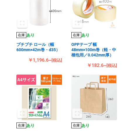
あり
あり
在庫
在庫
プチプチ ロール（幅
OPPテープ 幅
600mm×42m巻・d35）
48mm×100m巻（軽・中
梱包用／0.042mm厚）
￥1,196.6~
[税込]
￥182.6~
[税込]
あり
あり
在庫
在庫