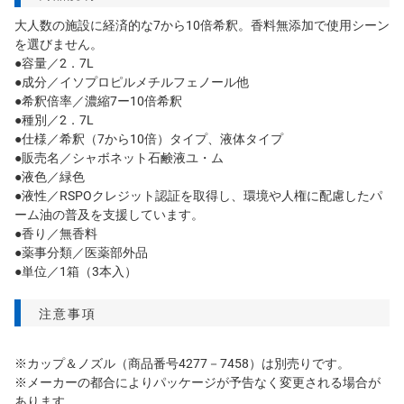
大人数の施設に経済的な7から10倍希釈。香料無添加で使用シーン
を選びません。
●容量／2．7L
●成分／イソプロピルメチルフェノール他
●希釈倍率／濃縮7ー10倍希釈
●種別／2．7L
●仕様／希釈（7から10倍）タイプ、液体タイプ
●販売名／シャボネット石鹸液ユ・ム
●液色／緑色
●液性／RSPOクレジット認証を取得し、環境や人権に配慮したパ
ーム油の普及を支援しています。
●香り／無香料
●薬事分類／医薬部外品
●単位／1箱（3本入）
注意事項
※カップ＆ノズル（商品番号4277－7458）は別売りです。
※メーカーの都合によりパッケージが予告なく変更される場合が
あります。