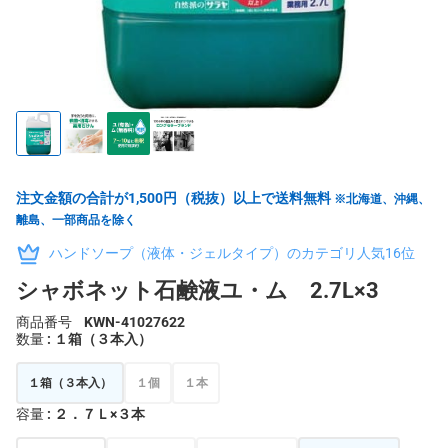
注文金額の合計が1,500円（税抜）以上で送料無料
※北海道、沖縄、
離島、一部商品を除く
ハンドソープ（液体・ジェルタイプ）のカテゴリ人気16位
シャボネット石鹸液ユ・ム 2.7L×3
商品番号
KWN-41027622
数量
: １箱（３本入）
１箱（３本入）
１個
１本
容量
: ２．７Ｌ×３本