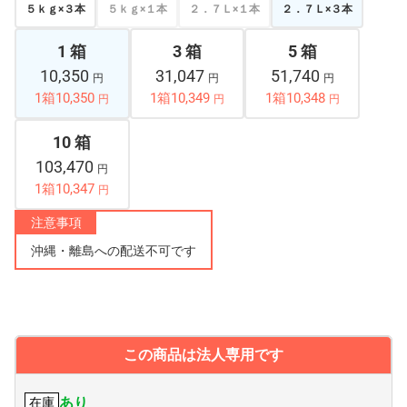
５ｋｇ×３本
５ｋｇ×１本
２．７Ｌ×１本
２．７Ｌ×３本
1 箱
3 箱
5 箱
10,350
31,047
51,740
円
円
円
1箱10,350
1箱10,349
1箱10,348
円
円
円
10 箱
103,470
円
1箱10,347
円
注意事項
沖縄・離島への配送不可です
この商品は法人専用です
あり
在庫