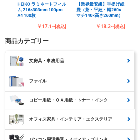
HEIKO ラミネートフィル
【業界最安級】手提げ紙
ム 216×303mm 100μm
袋（茶・平紐・幅260×
A4 100枚
マチ140×高さ260mm）
￥17.1~
￥18.3~
[税込]
[税込]
商品カテゴリー
文房具・事務用品
ファイル
コピー用紙・ＯＡ用紙・トナー・インク
オフィス家具・インテリア・エクステリア
パソコン周辺機器・メディア・プリンタ