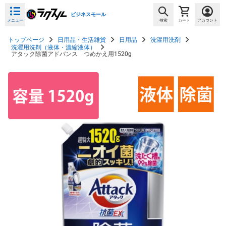
ビジネスモール
メニュー
検索
カート
アカウント
トップページ
日用品・生活雑貨
日用品
洗濯用洗剤
洗濯用洗剤（液体・濃縮液体）
アタック除菌アドバンス つめかえ用1520g