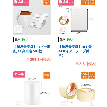
あり
あり
在庫
在庫
【業界最安級】コピー用
【業界最安級】OPP袋
紙 A4 高白色 500枚
A4サイズ（テープ付
き）
￥399.3~
[税込]
￥2.6~
[税込]