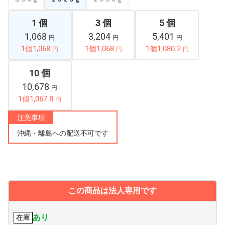
1 個
3 個
5 個
1,068
3,204
5,401
円
円
円
1個1,068
1個1,068
1個1,080.2
円
円
円
10 個
10,678
円
1個1,067.8
円
注意事項
沖縄・離島への配送不可です
この商品は法人専用です
あり
在庫