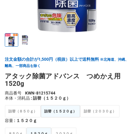
注文金額の合計が1,500円（税抜）以上で送料無料
※北海道、沖縄、
離島、一部商品を除く
アタック除菌アドバンス つめかえ用
1520g
商品番号
KWN-81215744
本体・消耗品
: 詰替（１５２０ｇ）
詰替（８５０ｇ）
詰替（１５２０ｇ）
詰替（２０３０ｇ）
容量
: １５２０ｇ
８５０ｇ
１５２０ｇ
２０３０ｇ