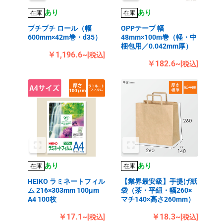
あり
あり
在庫
在庫
プチプチ ロール（幅
OPPテープ 幅
600mm×42m巻・d35）
48mm×100m巻（軽・中
梱包用／0.042mm厚）
￥1,196.6~
[税込]
￥182.6~
[税込]
あり
あり
在庫
在庫
HEIKO ラミネートフィル
【業界最安級】手提げ紙
ム 216×303mm 100μm
袋（茶・平紐・幅260×
A4 100枚
マチ140×高さ260mm）
￥17.1~
￥18.3~
[税込]
[税込]