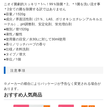
ニオイ菌劇的スッキリ＊1へ！99％除菌＊2。＊1菌を洗い流す事
＊2全ての菌を除菌する訳ではありません
●容量／1520g
●成分／界面活性剤（21％、LAS、ポリオキシエチレンアルキルエ
ーテル）、pH調整剤、安定化剤、蛍光増白剤
●種別／替1520g
●液性／酸性
●使用量の目安／水30Lに対して30ml使用
●香り／リッチハーブの香り
●仕様／衣料洗剤
●タイプ／替大
●単位／1個
注意事項
※メーカーの都合によりパッケージが予告なく変更される場合が
あります。
おすすめ人気商品