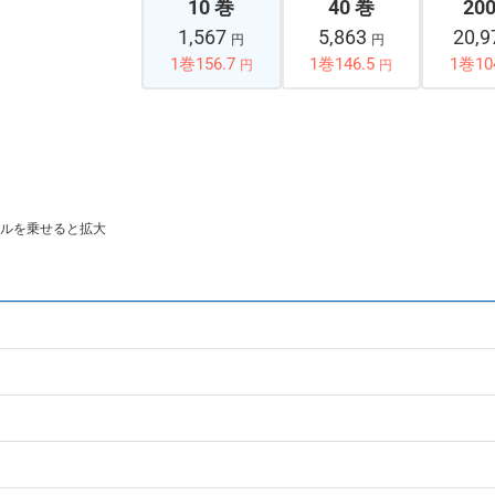
10 巻
40 巻
20
1,567
5,863
20,
円
円
1巻156.7
1巻146.5
1巻10
円
円
ルを乗せると拡大