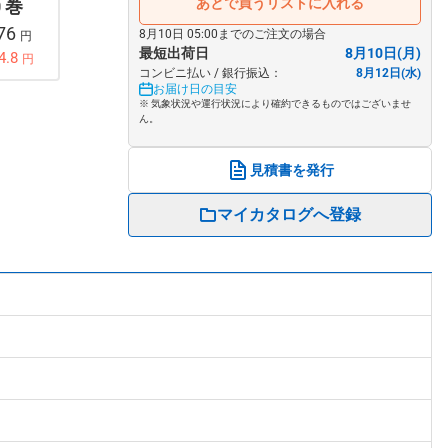
あとで買うリストに入れる
0 巻
976
8月10日 05:00までのご注文の場合
円
最短出荷日
8月10日(月)
4.8
円
コンビニ払い / 銀行振込：
8月12日(水)
お届け日の目安
※ 気象状況や運行状況により確約できるものではございませ
ん。
見積書を発行
マイカタログへ登録