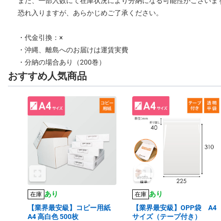
また、一部入数にて在庫状況により分納になる可能性がございま
恐れ入りますが、あらかじめご了承ください。
・代金引換：×
・沖縄、離島へのお届けは運賃実費
・分納の場合あり（200巻）
おすすめ人気商品
あり
あり
在庫
在庫
【業界最安級】コピー用紙
【業界最安級】OPP袋 A4
A4 高白色 500枚
サイズ（テープ付き）