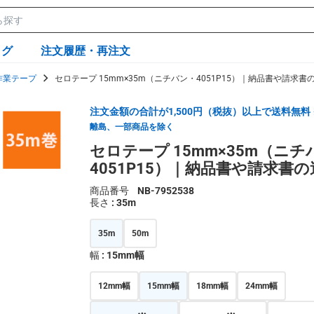
ログ
注文履歴・再注文
作業テープ
セロテープ 15mm×35m（ニチバン・4051P15）｜納品書や請求書
注文金額の合計が1,500円（税抜）以上で送料無料
離島、一部商品を除く
セロテープ 15mm×35m（ニチ
4051P15）｜納品書や請求書
商品番号
NB-7952538
長さ
: 35m
35m
50m
幅
: 15mm幅
12mm幅
15mm幅
18mm幅
24mm幅