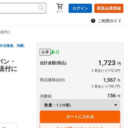
ログイン
新規会員登録
カート
ご利用ガイド
の送付に
※北海道、沖縄、
あり
在庫
バン・
1,723
合計金額(税込)
の送付に
１巻あたり172.3円
1,567
商品価格
(税別)
１巻あたり156.7円
156
消費税
カートに入れる