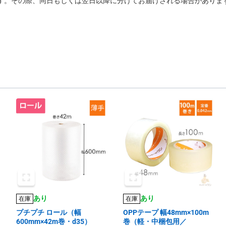
す。その際、同日もしくは翌日以降に分けてお届けされる場合がありま
あり
あり
在庫
在庫
プチプチ ロール（幅
OPPテープ 幅48mm×100m
600mm×42m巻・d35）
巻（軽・中梱包用／