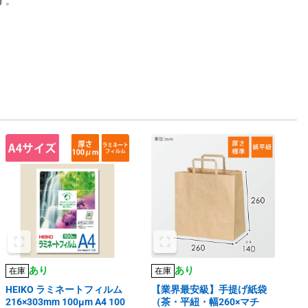
す。
あり
あり
在庫
在庫
HEIKO ラミネートフィルム
【業界最安級】手提げ紙袋
216×303mm 100μm A4 100
（茶・平紐・幅260×マチ