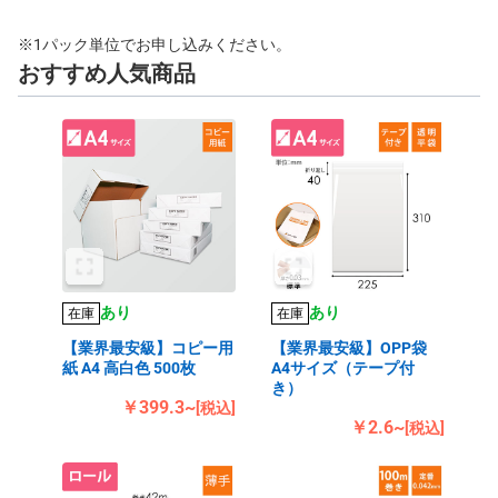
※1パック単位でお申し込みください。
おすすめ人気商品
あり
あり
在庫
在庫
【業界最安級】コピー用
【業界最安級】OPP袋
紙 A4 高白色 500枚
A4サイズ（テープ付
き）
￥399.3~
[税込]
￥2.6~
[税込]