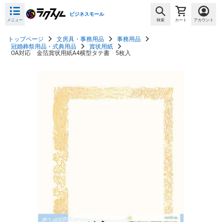
ビジネスモール
メニュー
検索
カート
アカウント
トップページ
文房具・事務用品
事務用品
冠婚葬祭用品・式典用品
賞状用紙
OA対応 金箔賞状用紙A4横型タテ書 5枚入