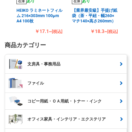
あり
あり
在庫
在庫
HEIKO ラミネートフィル
【業界最安級】手提げ紙
ム 216×303mm 100μm
袋（茶・平紐・幅260×
A4 100枚
マチ140×高さ260mm）
￥17.1~
￥18.3~
[税込]
[税込]
商品カテゴリー
文房具・事務用品
ファイル
コピー用紙・ＯＡ用紙・トナー・インク
オフィス家具・インテリア・エクステリア