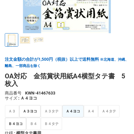
注文金額の合計が1,500円（税抜）以上で送料無料
※北海道、沖縄、
離島、一部商品を除く
OA対応 金箔賞状用紙A4横型タテ書 5
枚入
商品番号
KWN-41467633
サイズ
: Ａ４ヨコ
Ａ３
Ａ３ヨコ
Ａ３タテ
Ａ４ヨコ
Ａ４
Ａ４タテ
Ｂ４ヨコ
Ｂ４
Ｂ４タテ
仕様
: 横型タテ書用