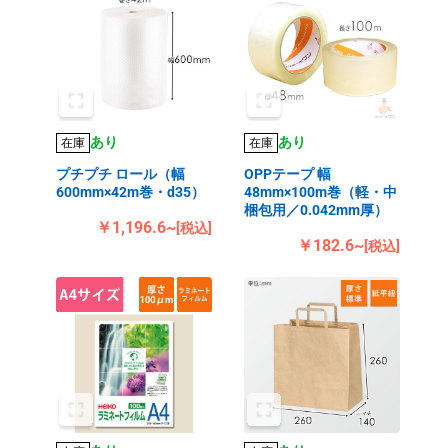
あり
あり
在庫
在庫
プチプチ ロール（幅
OPPテープ 幅
600mm×42m巻・d35）
48mm×100m巻（軽・中
梱包用／0.042mm厚）
￥1,196.6~
[税込]
￥182.6~
[税込]