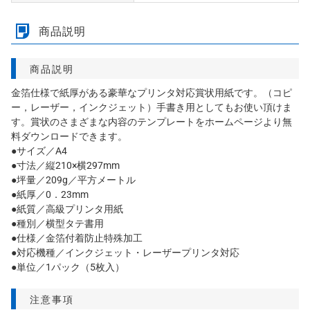
商品説明
商品説明
金箔仕様で紙厚がある豪華なプリンタ対応賞状用紙です。（コピ
ー，レーザー，インクジェット）手書き用としてもお使い頂けま
す。賞状のさまざまな内容のテンプレートをホームページより無
料ダウンロードできます。
●サイズ／A4
●寸法／縦210×横297mm
●坪量／209g／平方メートル
●紙厚／0．23mm
●紙質／高級プリンタ用紙
●種別／横型タテ書用
●仕様／金箔付着防止特殊加工
●対応機種／インクジェット・レーザープリンタ対応
●単位／1パック（5枚入）
注意事項