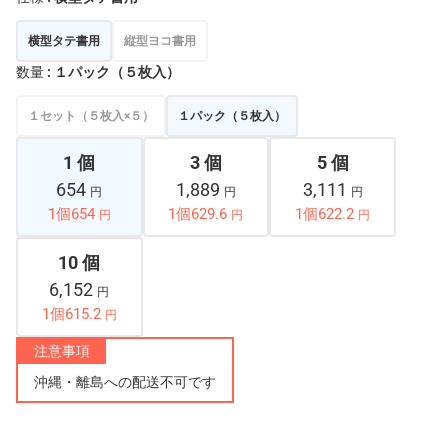
横型タテ書用
縦型ヨコ書用
数量
: １パック（５枚入）
１セット（５枚入×５）
１パック（５枚入）
1 個
3 個
5 個
654
1,889
3,111
円
円
円
1個654
1個629.6
1個622.2
円
円
円
10 個
6,152
円
1個615.2
円
注意事項
沖縄・離島への配送不可です