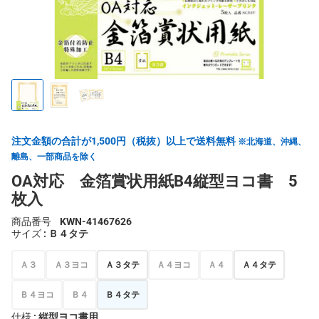
注文金額の合計が1,500円（税抜）以上で送料無料
※北海道、沖縄、
離島、一部商品を除く
OA対応 金箔賞状用紙B4縦型ヨコ書 5
枚入
商品番号
KWN-41467626
サイズ
: Ｂ４タテ
Ａ３
Ａ３ヨコ
Ａ３タテ
Ａ４ヨコ
Ａ４
Ａ４タテ
Ｂ４ヨコ
Ｂ４
Ｂ４タテ
仕様
: 縦型ヨコ書用