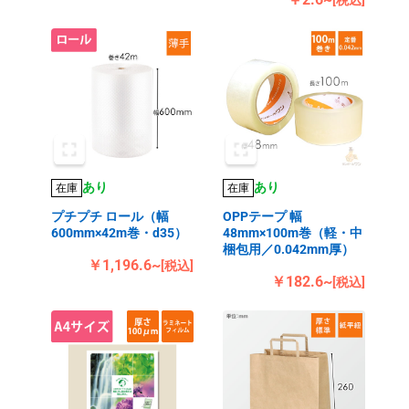
[税込]
あり
あり
在庫
在庫
プチプチ ロール（幅
OPPテープ 幅
600mm×42m巻・d35）
48mm×100m巻（軽・中
梱包用／0.042mm厚）
￥1,196.6~
[税込]
￥182.6~
[税込]