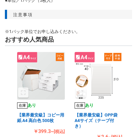
●単位／1パック（5枚入）
注意事項
※1パック単位でお申し込みください。
おすすめ人気商品
あり
あり
在庫
在庫
【業界最安級】コピー用
【業界最安級】OPP袋
紙 A4 高白色 500枚
A4サイズ（テープ付
き）
￥399.3~
[税込]
￥2.6~