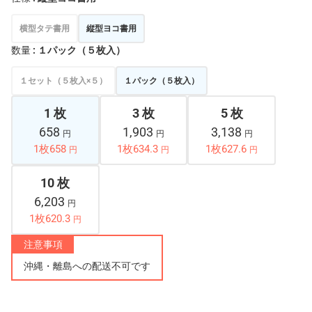
横型タテ書用
縦型ヨコ書用
数量
: １パック（５枚入）
１セット（５枚入×５）
１パック（５枚入）
1 枚
3 枚
5 枚
658
1,903
3,138
円
円
円
1枚658
1枚634.3
1枚627.6
円
円
円
10 枚
6,203
円
1枚620.3
円
注意事項
沖縄・離島への配送不可です