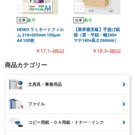
あり
あり
在庫
在庫
HEIKO ラミネートフィル
【業界最安級】手提げ紙
ム 216×303mm 100μm
袋（茶・平紐・幅260×
A4 100枚
マチ140×高さ260mm）
￥17.1~
￥18.3~
[税込]
[税込]
商品カテゴリー
文房具・事務用品
ファイル
コピー用紙・ＯＡ用紙・トナー・インク