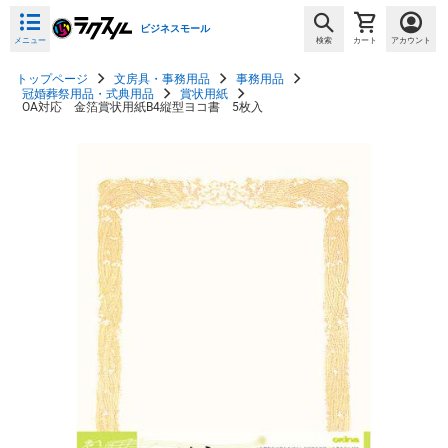
ビジネスモール
メニュー
検索
カート
アカウント
トップページ
文房具・事務用品
事務用品
冠婚葬祭用品・式典用品
賞状用紙
OA対応 金箔賞状用紙B4縦型ヨコ書 5枚入