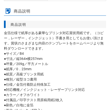
商品説明
商品説明
金箔仕様で紙厚がある豪華なプリンタ対応賞状用紙です。（コピ
ー，レーザー，インクジェット）手書き用としてもお使い頂けま
す。賞状のさまざまな内容のテンプレートをホームページより無
料ダウンロードできます。
●サイズ／B4
●寸法／縦364×横257mm
●坪量／209g／平方メートル
●紙厚／0．23mm
●紙質／高級プリンタ用紙
●種別／縦型ヨコ書用
●仕様／金箔付着防止特殊加工
●対応機種／インクジェット・レーザープリンタ対応
●カラー／オフホワイト
●付属品／印字テスト用原稿用紙2枚入
●刷色／白地に金箔