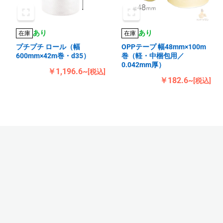
あり
あり
在庫
在庫
プチプチ ロール（幅
OPPテープ 幅48mm×100m
600mm×42m巻・d35）
巻（軽・中梱包用／
0.042mm厚）
￥1,196.6~
[税込]
￥182.6~
[税込]