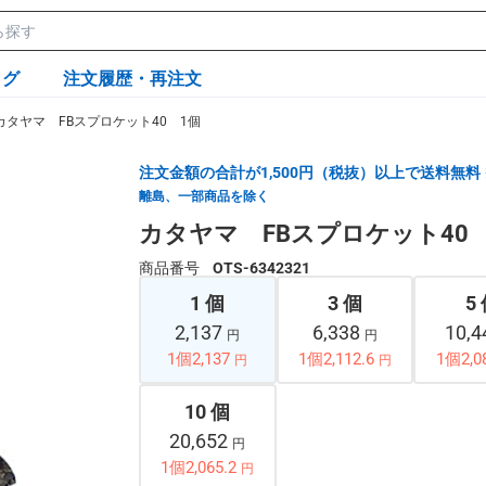
ログ
注文履歴・再注文
カタヤマ FBスプロケット40 1個
注文金額の合計が1,500円（税抜）以上で送料無料
離島、一部商品を除く
カタヤマ FBスプロケット40
商品番号
OTS-6342321
1 個
3 個
5
2,137
6,338
10,
円
円
1個2,137
1個2,112.6
1個2,0
円
円
10 個
20,652
円
1個2,065.2
円