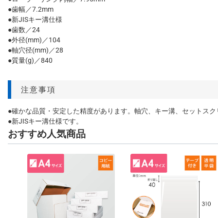
●歯幅／7.2mm
●新JISキー溝仕様
●歯数／24
●外径(mm)／104
●軸穴径(mm)／28
●質量(g)／840
注意事項
●確かな品質・安定した精度があります。軸穴、キー溝、セットスク
●新JISキー溝仕様です。
おすすめ人気商品