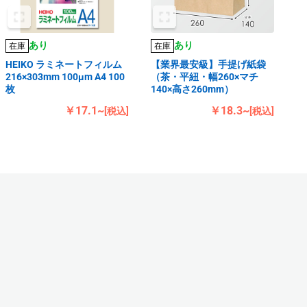
あり
あり
在庫
在庫
HEIKO ラミネートフィルム
【業界最安級】手提げ紙袋
216×303mm 100μm A4 100
（茶・平紐・幅260×マチ
枚
140×高さ260mm）
￥17.1~
￥18.3~
[税込]
[税込]