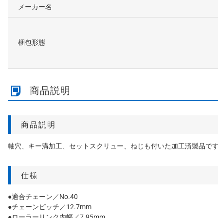
メーカー名
梱包形態
商品説明
商品説明
軸穴、キー溝加工、セットスクリュー、ねじも付いた加工済製品で
仕様
●適合チェーン／No.40
●チェーンピッチ／12.7mm
●ローラーリンク内幅／7.95mm