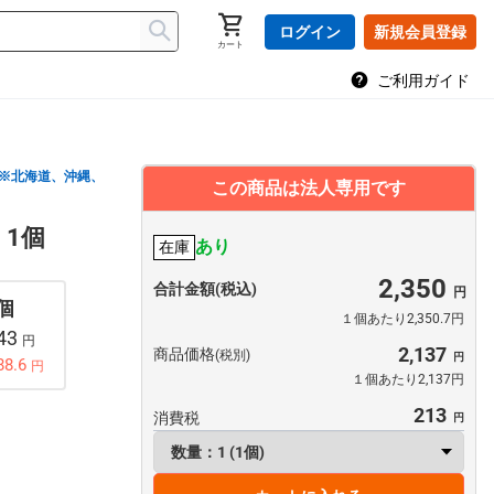
ログイン
新規会員登録
カート
ご利用ガイド
※北海道、沖縄、
この商品は法人専用です
 1個
あり
在庫
2,350
合計金額(税込)
 個
１個あたり2,350.7円
443
円
2,137
商品価格
(税別)
88.6
円
１個あたり2,137円
213
消費税