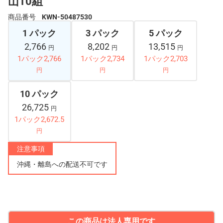
山10組
商品番号
KWN-50487530
1 パック
3 パック
5 パック
2,766
8,202
13,515
円
円
円
1パック2,766
1パック2,734
1パック2,703
円
円
円
10 パック
26,725
円
1パック2,672.5
円
注意事項
沖縄・離島への配送不可です
この商品は法人専用です