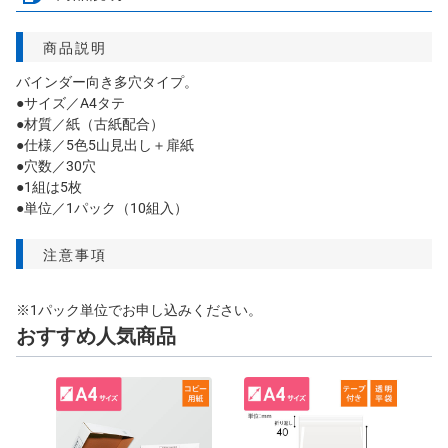
商品説明
バインダー向き多穴タイプ。
●サイズ／A4タテ
●材質／紙（古紙配合）
●仕様／5色5山見出し＋扉紙
●穴数／30穴
●1組は5枚
●単位／1パック（10組入）
注意事項
※1パック単位でお申し込みください。
おすすめ人気商品