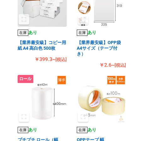
あり
あり
在庫
在庫
【業界最安級】コピー用
【業界最安級】OPP袋
紙 A4 高白色 500枚
A4サイズ（テープ付
き）
￥399.3~
[税込]
￥2.6~
[税込]
あり
あり
在庫
在庫
プチプチ ロール（幅
OPPテープ 幅