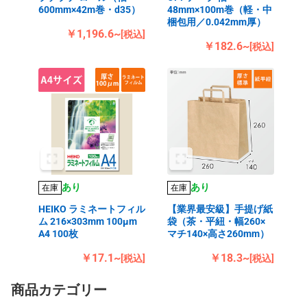
600mm×42m巻・d35）
48mm×100m巻（軽・中
梱包用／0.042mm厚）
￥1,196.6~
[税込]
￥182.6~
[税込]
あり
あり
在庫
在庫
HEIKO ラミネートフィル
【業界最安級】手提げ紙
ム 216×303mm 100μm
袋（茶・平紐・幅260×
A4 100枚
マチ140×高さ260mm）
￥17.1~
￥18.3~
[税込]
[税込]
商品カテゴリー