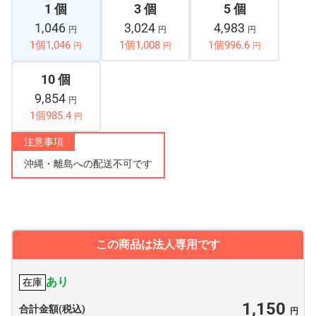
1 個
3 個
5 個
1,046
3,024
4,983
円
円
円
1個1,046
1個1,008
1個996.6
円
円
円
10 個
9,854
円
1個985.4
円
注意事項
沖縄・離島への配送不可です
この商品は法人専用です
あり
在庫
1,150
合計金額(税込)