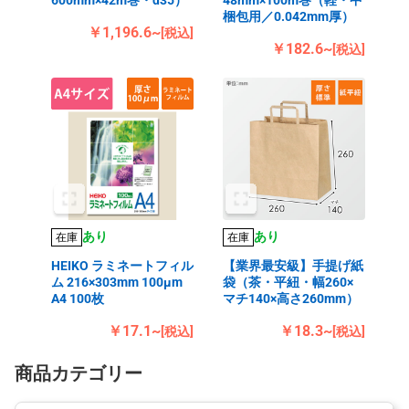
600mm×42m巻・d35）
48mm×100m巻（軽・中
梱包用／0.042mm厚）
￥1,196.6~
[税込]
￥182.6~
[税込]
あり
あり
在庫
在庫
HEIKO ラミネートフィル
【業界最安級】手提げ紙
ム 216×303mm 100μm
袋（茶・平紐・幅260×
A4 100枚
マチ140×高さ260mm）
￥17.1~
￥18.3~
[税込]
[税込]
商品カテゴリー