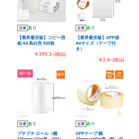
あり
あり
在庫
在庫
【業界最安級】コピー用
【業界最安級】OPP袋
紙 A4 高白色 500枚
A4サイズ（テープ付
き）
￥399.3~
[税込]
￥2.6~
[税込]
あり
あり
在庫
在庫
プチプチ ロール（幅
OPPテープ 幅