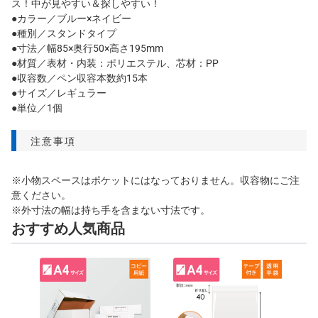
ス！中が見やすい＆探しやすい！
●カラー／ブルー×ネイビー
●種別／スタンドタイプ
●寸法／幅85×奥行50×高さ195mm
●材質／表材・内装：ポリエステル、芯材：PP
●収容数／ペン収容本数約15本
●サイズ／レギュラー
●単位／1個
注意事項
※小物スペースはポケットにはなっておりません。収容物にご注
意ください。
※外寸法の幅は持ち手を含まない寸法です。
おすすめ人気商品